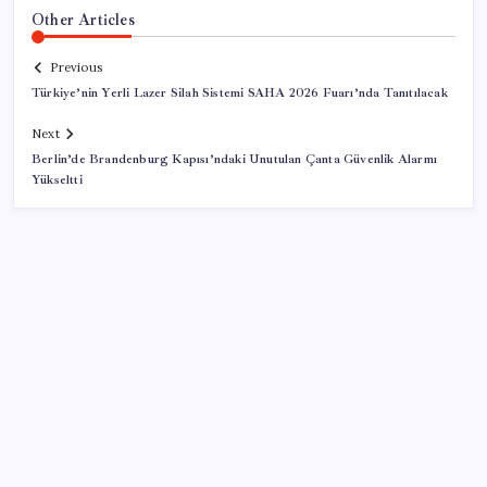
Other Articles
Previous
Türkiye’nin Yerli Lazer Silah Sistemi SAHA 2026 Fuarı’nda Tanıtılacak
Next
Berlin’de Brandenburg Kapısı’ndaki Unutulan Çanta Güvenlik Alarmı
Yükseltti
SON YAZILAR
LGS ek tercih 1. nakil başvuruları ne zaman bitiyor?