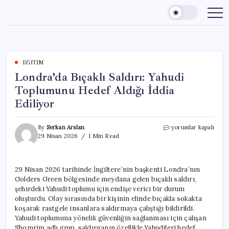
Skip
to
content
EĞITIM
Londra’da Bıçaklı Saldırı: Yahudi
Toplumunu Hedef Aldığı İddia
Ediliyor
Londra’da
By
Serkan Arslan
yorumlar kapalı
Bıçaklı
29 Nisan 2026
1 Min Read
Saldırı:
Yahudi
Toplumunu
29 Nisan 2026 tarihinde İngiltere’nin başkenti Londra’nın
Hedef
Golders Green bölgesinde meydana gelen bıçaklı saldırı,
Aldığı
İddia
şehirdeki Yahudi toplumu için endişe verici bir durum
Ediliyor
oluşturdu. Olay sırasında bir kişinin elinde bıçakla sokakta
için
koşarak rastgele insanlara saldırmaya çalıştığı bildirildi.
Yahudi toplumuna yönelik güvenliğin sağlanması için çalışan
Shomrim adlı grup, saldırganın özellikle Yahudileri hedef