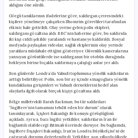
aldığını öne sürdü.
Görgü tanıklarının ifadelerine göre, saldırgan çevresindeki
kişilere yönelmeye çalışırken Shomrim görevlileri tarafından
etkisiz hale getirildi. Olay yerine gelen polis ekipleri,
saldırganı gözaltına aldı. BBC’nin haberine göre, bu saldırıda
iki kişi ciddi şekilde yaralandı ve hastaneye kaldırıldı. Sosyal
medyada paylaşılan videolar, sağlık ekiplerinin olay yerinde
yaralılara müdahale ettiğini gösteriyor. Güvenlik kameralarına
yansıyan görüntülerde ise saldırganın bir otobüs durağında
bekleyen birine bıçakla saldırmaya çalıştığı anlar yer aldı.
Son günlerde Londra’da Yahudi toplumuna yönelik saldırıların
arttığı belirtiliyor. Polis, son bir ay içinde sinagoglara yönelik
kundaklama girişimleri ve Yahudi derneklerini hedef alan
olaylarla ilgili olarak birçok kişiyi gözaltına aldı.
Bölge milletvekili Sarah Sackman, bu tür saldırıları
“İngiltere’nin tamamını tehdit eden bir durum” olarak
tanımlayarak, İçişleri Bakanlığı ile konuyu görüştüğünü
açıkladı. Ayrıca, bazı İngiliz yetkililer, saldırıların İran ile
bağlantılı olabileceği ihtimali üzerinde duruyor. Bu bağlamda,
İngiltere Dışişleri Bakanlığı, İran’ın Londra Büyükelçisi’ni de
çağırarak durumu değerlendirdi. Yetkililer, son yıllarda ülkede