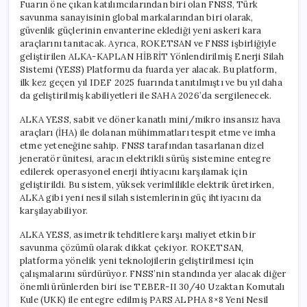
Fuarın öne çıkan katılımcılarından biri olan FNSS, Türk
savunma sanayisinin global markalarından biri olarak,
güvenlik güçlerinin envanterine eklediği yeni askeri kara
araçlarını tanıtacak. Ayrıca, ROKETSAN ve FNSS işbirliğiyle
geliştirilen ALKA-KAPLAN HİBRİT Yönlendirilmiş Enerji Silah
Sistemi (YESS) Platformu da fuarda yer alacak. Bu platform,
ilk kez geçen yıl IDEF 2025 fuarında tanıtılmıştı ve bu yıl daha
da geliştirilmiş kabiliyetleri ile SAHA 2026’da sergilenecek.
ALKA YESS, sabit ve döner kanatlı mini/mikro insansız hava
araçları (İHA) ile dolanan mühimmatları tespit etme ve imha
etme yeteneğine sahip. FNSS tarafından tasarlanan dizel
jeneratör ünitesi, aracın elektrikli sürüş sistemine entegre
edilerek operasyonel enerji ihtiyacını karşılamak için
geliştirildi. Bu sistem, yüksek verimlilikle elektrik üretirken,
ALKA gibi yeni nesil silah sistemlerinin güç ihtiyacını da
karşılayabiliyor.
ALKA YESS, asimetrik tehditlere karşı maliyet etkin bir
savunma çözümü olarak dikkat çekiyor. ROKETSAN,
platforma yönelik yeni teknolojilerin geliştirilmesi için
çalışmalarını sürdürüyor. FNSS’nin standında yer alacak diğer
önemli ürünlerden biri ise TEBER-II 30/40 Uzaktan Komutalı
Kule (UKK) ile entegre edilmiş PARS ALPHA 8×8 Yeni Nesil