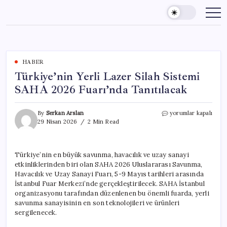
Skip
to
content
HABER
Türkiye’nin Yerli Lazer Silah Sistemi
SAHA 2026 Fuarı’nda Tanıtılacak
Türkiye’nin
By
Serkan Arslan
yorumlar kapalı
Yerli
29 Nisan 2026
2 Min Read
Lazer
Silah
Sistemi
Türkiye’nin en büyük savunma, havacılık ve uzay sanayi
SAHA
etkinliklerinden biri olan SAHA 2026 Uluslararası Savunma,
2026
Fuarı’nda
Havacılık ve Uzay Sanayi Fuarı, 5-9 Mayıs tarihleri arasında
Tanıtılacak
İstanbul Fuar Merkezi’nde gerçekleştirilecek. SAHA İstanbul
için
organizasyonu tarafından düzenlenen bu önemli fuarda, yerli
savunma sanayisinin en son teknolojileri ve ürünleri
sergilenecek.