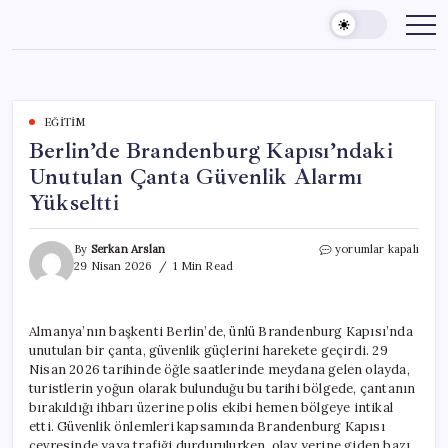
Skip
to
content
EĞITIM
Berlin’de Brandenburg Kapısı’ndaki
Unutulan Çanta Güvenlik Alarmı
Yükseltti
Berlin’de
By
Serkan Arslan
yorumlar kapalı
Brandenburg
29 Nisan 2026
1 Min Read
Kapısı’ndaki
Unutulan
Çanta
Almanya’nın başkenti Berlin’de, ünlü Brandenburg Kapısı’nda
Güvenlik
unutulan bir çanta, güvenlik güçlerini harekete geçirdi. 29
Alarmı
Yükseltti
Nisan 2026 tarihinde öğle saatlerinde meydana gelen olayda,
için
turistlerin yoğun olarak bulunduğu bu tarihi bölgede, çantanın
bırakıldığı ihbarı üzerine polis ekibi hemen bölgeye intikal
etti. Güvenlik önlemleri kapsamında Brandenburg Kapısı
çevresinde yaya trafiği durdurulurken, olay yerine giden bazı