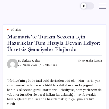
Skip
to
content
EĞITIM
Marmaris’te Turizm Sezonu İçin
Hazırlıklar Tüm Hızıyla Devam Ediyor:
Ücretsiz Şemsiyeler Plajlarda
Marmaris’te
By
Serkan Arslan
yorumlar kapalı
Turizm
20 Mayıs 2026
1 Min Read
Sezonu
İçin
Hazırlıklar
Türkiye’nin gözde tatil beldelerinden biri olan Marmaris, yaz
Tüm
sezonunun başlamasıyla birlikte sahil alanlarında yoğun bir
Hızıyla
Devam
hazırlık sürecine girdi. Marmaris Belediyesi, hem yerli hem de
Ediyor:
yabancı turistler ile yerel halkın faydalandığı mavi bayraklı
Ücretsiz
halk plajlarını yeni sezona hazırlamak için çalışmalara hız
Şemsiyeler
verdi.
Plajlarda