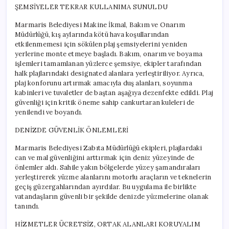
için
ŞEMSİYELER TEKRAR KULLANIMA SUNULDU
Marmaris Belediyesi Makine İkmal, Bakım ve Onarım
Müdürlüğü, kış aylarında kötü hava koşullarından
etkilenmemesi için sökülen plaj şemsiyelerini yeniden
yerlerine monte etmeye başladı. Bakım, onarım ve boyama
işlemleri tamamlanan yüzlerce şemsiye, ekipler tarafından
halk plajlarındaki designated alanlara yerleştiriliyor. Ayrıca,
plaj konforunu artırmak amacıyla duş alanları, soyunma
kabinleri ve tuvaletler de baştan aşağıya dezenfekte edildi. Plaj
güvenliği için kritik öneme sahip cankurtaran kuleleri de
yenilendi ve boyandı.
DENİZDE GÜVENLİK ÖNLEMLERİ
Marmaris Belediyesi Zabıta Müdürlüğü ekipleri, plajlardaki
can ve mal güvenliğini arttırmak için deniz yüzeyinde de
önlemler aldı. Sahile yakın bölgelerde yüzey şamandıraları
yerleştirerek yüzme alanlarını motorlu araçların ve teknelerin
geçiş güzergahlarından ayırdılar. Bu uygulama ile birlikte
vatandaşların güvenli bir şekilde denizde yüzmelerine olanak
tanındı.
HİZMETLER ÜCRETSİZ, ORTAK ALANLARI KORUYALIM