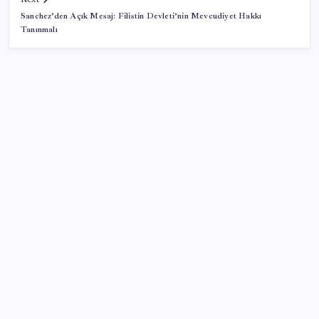
Sanchez’den Açık Mesaj: Filistin Devleti’nin Mevcudiyet Hakkı
Tanınmalı
SON YAZILAR
2028’den sonra satılmayacak: Dev şirket kutulara
uyarı eklemeye başladı
LGS ek tercih 1. nakil başvuruları ne zaman bitiyor?
LGS 2. nakil başvuruları ne zaman?
Çin, 2 hiperspektral görüntüleme uydusunu denizden
uzaya fırlattı