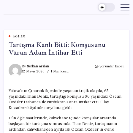
Skip
to
content
EĞITIM
Tartışma Kanlı Bitti: Komşusunu
Vuran Adam İntihar Etti
Tartışma
By
Serkan Arslan
yorumlar kapalı
Kanlı
12 Mayıs 2026
1 Min Read
Bitti:
Komşusunu
Vuran
Yalova’nın Çınarcık ilçesinde yaşanan trajik olayda, 65
Adam
yaşındaki İlhan Deniz, tartıştığı komşusu 60 yaşındaki Özcan
İntihar
Etti
Özdiler’i tabanca ile vurduktan sonra intihar etti. Olay,
için
Kocadere köyünde meydana geldi.
Dün öğle saatlerinde, kahvehane içinde komşular arasında
başlayan bir tartışma sonrasında, İlhan Deniz, tartışmanın
ardından kahvehaneden ayrılarak Özcan Özdiler’in evine