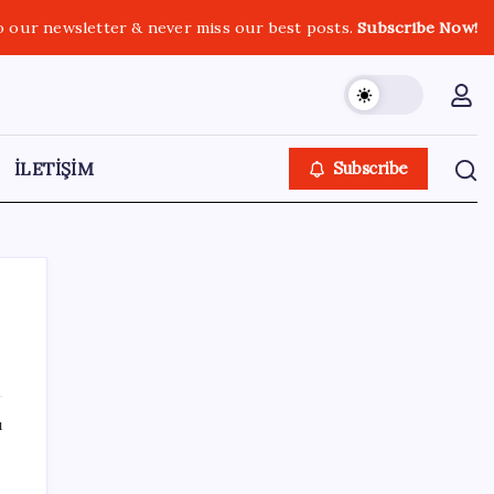
o our newsletter & never miss our best posts.
Subscribe Now!
İLETİŞİM
Subscribe
SON YAZILAR
ı
Çerçeve yasa TBMM’de… Görüşmeler
bugün başlıyor: Saat belli oldu