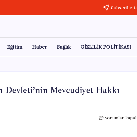
Subscribe t
Eğitim
Haber
Sağlık
GİZLİLİK POLİTİKASI
in Devleti’nin Mevcudiyet Hakkı
Sanchez’den
yorumlar kapal
Açık
Mesaj:
Filistin