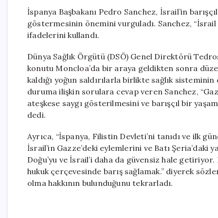
İspanya Başbakanı Pedro Sanchez, İsrail’in barışç
göstermesinin önemini vurguladı. Sanchez, “İsrail gi
ifadelerini kullandı.
Dünya Sağlık Örgütü (DSÖ) Genel Direktörü Tedro
konutu Moncloa’da bir araya geldikten sonra düze
kaldığı yoğun saldırılarla birlikte sağlık sistemini
duruma ilişkin sorulara cevap veren Sanchez, “Gaz
ateşkese saygı gösterilmesini ve barışçıl bir yaşam
dedi.
Ayrıca, “İspanya, Filistin Devleti’ni tanıdı ve ilk 
İsrail’in Gazze’deki eylemlerini ve Batı Şeria’daki y
Doğu’yu ve İsrail’i daha da güvensiz hale getiriyor
hukuk çerçevesinde barış sağlamak.” diyerek sözlerin
olma hakkının bulunduğunu tekrarladı.