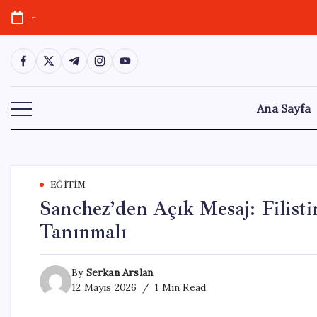
Skip
-
to
content
https://www.facebook.com/
https://twitter.com/
https://t.me/
https://www.instagram.com/
https://youtube.com/
Ana Sayfa
EĞITIM
Sanchez’den Açık Mesaj: Filist
Tanınmalı
By
Serkan Arslan
12 Mayıs 2026
1 Min Read