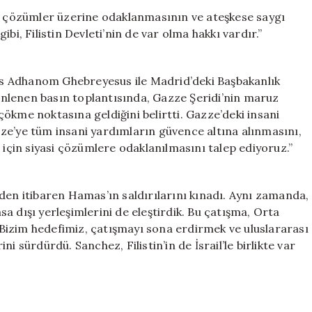
Devleti’nin
ıl çözümler üzerine odaklanmasının ve ateşkese saygı
Mevcudiyet
bi, Filistin Devleti’nin de var olma hakkı vardır.”
Hakkı
Tanınmalı
için
s Adhanom Ghebreyesus ile Madrid’deki Başbakanlık
nlenen basın toplantısında, Gazze Şeridi’nin maruz
n çökme noktasına geldiğini belirtti. Gazze’deki insani
ze’ye tüm insani yardımların güvence altına alınmasını,
 için siyasi çözümlere odaklanılmasını talep ediyoruz.”
günden itibaren Hamas’ın saldırılarını kınadı. Aynı zamanda,
asa dışı yerleşimlerini de eleştirdik. Bu çatışma, Orta
. Bizim hedefimiz, çatışmayı sona erdirmek ve uluslararası
i sürdürdü. Sanchez, Filistin’in de İsrail’le birlikte var