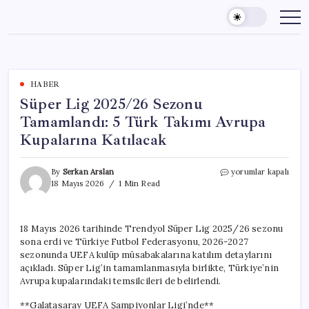
Skip
to
content
HABER
Süper Lig 2025/26 Sezonu
Tamamlandı: 5 Türk Takımı Avrupa
Kupalarına Katılacak
Süper
By
Serkan Arslan
yorumlar kapalı
Lig
18 Mayıs 2026
1 Min Read
2025/26
Sezonu
Tamamlandı:
18 Mayıs 2026 tarihinde Trendyol Süper Lig 2025/26 sezonu
5
sona erdi ve Türkiye Futbol Federasyonu, 2026-2027
Türk
Takımı
sezonunda UEFA kulüp müsabakalarına katılım detaylarını
Avrupa
açıkladı. Süper Lig’in tamamlanmasıyla birlikte, Türkiye’nin
Kupalarına
Avrupa kupalarındaki temsilcileri de belirlendi.
Katılacak
için
**Galatasaray UEFA Şampiyonlar Ligi’nde**