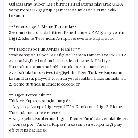
Galatasaray, Süper Lig’i birinci sırada tamamlayarak UEFA
Şampiyonlar Ligi grup aşamasında mücadele etme hakkı
kazandı.
**Fenerbahçe 2. Eleme Turu’nda**
Sezonu ikinci sırada bitiren Fenerbahçe, UEFA Şampiyonlar
Ligi 2. Eleme Turu’ndan Avrupa serüvenine başlayacak.
**Trabzonspor’un Avrupa Planları**
Trabzonspor, Süper Lig’i üçüncü sırada tamamlayarak UEFA
Avrupa Ligi’ne katılma hakkı elde etti. Ancak Türkiye
Kupası’nın sonucuna bağlı olarak, bordo-mavililerin
Avrupa’daki tur seviyesi değişebilir. Eğer Türkiye Kupası’nı
kazanırlarsa, play-off turunda yer alacaklar; kazanamazlarsa
2. eleme turunda mücadele edecekler.
**Diğer Temsilciler**
Türkiye Kupası sonuçlarına göre:
– Beşiktaş, Avrupa Ligi veya UEFA Konferans Ligi 2. Eleme
Turu’nda mücadele edecek.
– Başakşehir, Konferans Ligi 2. Eleme Turu’nda yer alabilecek.
– Konyaspor, Türkiye Kupası’nı kazanırsa Avrupa Ligi play-
off turuna katılacak.