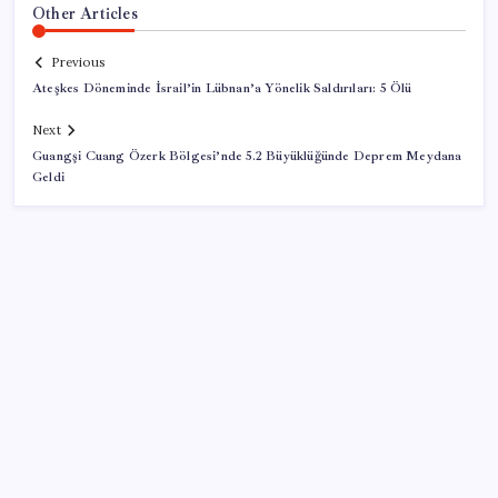
Other Articles
Previous
Ateşkes Döneminde İsrail’in Lübnan’a Yönelik Saldırıları: 5 Ölü
Next
Guangşi Cuang Özerk Bölgesi’nde 5.2 Büyüklüğünde Deprem Meydana
Geldi
SON YAZILAR
Ekran Kartı Fiyatlarına Zam Yolda: Yüzde 40’a Varan