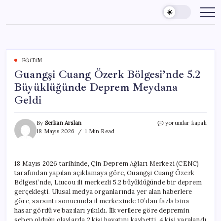
Skip
to
content
EĞITIM
Guangşi Cuang Özerk Bölgesi’nde 5.2
Büyüklüğünde Deprem Meydana
Geldi
Guangşi
By
Serkan Arslan
yorumlar kapalı
Cuang
18 Mayıs 2026
1 Min Read
Özerk
Bölgesi’nde
5.2
18 Mayıs 2026 tarihinde, Çin Deprem Ağları Merkezi (CENC)
Büyüklüğünde
tarafından yapılan açıklamaya göre, Guangşi Cuang Özerk
Deprem
Meydana
Bölgesi’nde, Liucou ili merkezli 5.2 büyüklüğünde bir deprem
Geldi
gerçekleşti. Ulusal medya organlarında yer alan haberlere
için
göre, sarsıntı sonucunda il merkezinde 10’dan fazla bina
hasar gördü ve bazıları yıkıldı. İlk verilere göre depremin
sebep olduğu olaylarda 2 kişi hayatını kaybetti, 4 kişi yaralandı