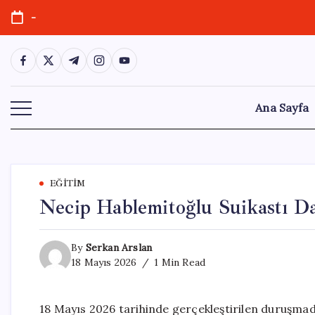
Skip
-
to
content
https://www.facebook.com/
https://twitter.com/
https://t.me/
https://www.instagram.com/
https://youtube.com/
Ana Sayfa
EĞITIM
Necip Hablemitoğlu Suikastı D
By
Serkan Arslan
18 Mayıs 2026
1 Min Read
18 Mayıs 2026 tarihinde gerçekleştirilen duruşmad