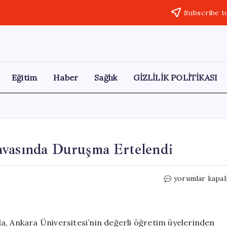
Subscribe t
Eğitim
Haber
Sağlık
GİZLİLİK POLİTİKASI
avasında Duruşma Ertelendi
Necip
yorumlar kapal
Hablemitoğlu
Suikastı
Davasında
Duruşma
a, Ankara Üniversitesi’nin değerli öğretim üyelerinden