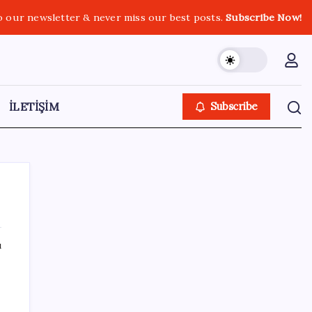
o our newsletter & never miss our best posts.
Subscribe Now!
İLETİŞİM
Subscribe
ı
SON YAZILAR
Çin, 2 hiperspektral görüntüleme uydusunu
denizden uzaya fırlattı