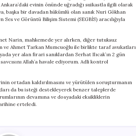
Ertelendi
nkara’daki evinin önünde uğradığı suikastla ilgili olarak
için
ya, başka bir davadan hükümlü olan sanık Nuri Gökhan
n Ses ve Görüntü Bilişim Sistemi (SEGBİS) aracılığıyla
et Narin, mahkemede yer alırken, diğer tutuksuz
 ve Ahmet Tarkan Mumcuoğlu ile birlikte taraf avukatları
yada yer alan firari sanıklardan Serhat Ilıcak’ın 2 gün
savcısını Allah’a havale ediyorum. Adli kontrol
erinin ortadan kaldırılmasını ve yürütülen soruşturmanın
tları da bu isteği destekleyerek benzer taleplerde
rumlarının devamına ve dosyadaki eksikliklerin
rihine erteledi.