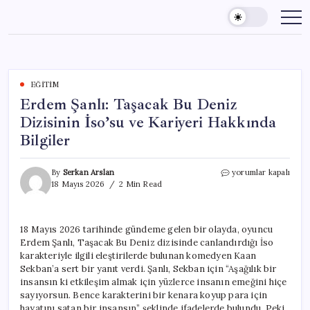
Skip
to
content
EĞITIM
Erdem Şanlı: Taşacak Bu Deniz
Dizisinin İso’su ve Kariyeri Hakkında
Bilgiler
Erdem
By
Serkan Arslan
yorumlar kapalı
Şanlı:
18 Mayıs 2026
2 Min Read
Taşacak
Bu
Deniz
18 Mayıs 2026 tarihinde gündeme gelen bir olayda, oyuncu
Dizisinin
Erdem Şanlı, Taşacak Bu Deniz dizisinde canlandırdığı İso
İso’su
ve
karakteriyle ilgili eleştirilerde bulunan komedyen Kaan
Kariyeri
Sekban’a sert bir yanıt verdi. Şanlı, Sekban için “Aşağılık bir
Hakkında
insansın ki etkileşim almak için yüzlerce insanın emeğini hiçe
Bilgiler
sayıyorsun. Bence karakterini bir kenara koyup para için
için
hayatını satan bir insansın” şeklinde ifadelerde bulundu. Peki,