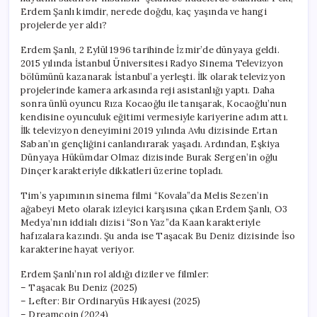
Erdem Şanlı kimdir, nerede doğdu, kaç yaşında ve hangi
projelerde yer aldı?
Erdem Şanlı, 2 Eylül 1996 tarihinde İzmir’de dünyaya geldi.
2015 yılında İstanbul Üniversitesi Radyo Sinema Televizyon
bölümünü kazanarak İstanbul’a yerleşti. İlk olarak televizyon
projelerinde kamera arkasında reji asistanlığı yaptı. Daha
sonra ünlü oyuncu Rıza Kocaoğlu ile tanışarak, Kocaoğlu’nun
kendisine oyunculuk eğitimi vermesiyle kariyerine adım attı.
İlk televizyon deneyimini 2019 yılında Avlu dizisinde Ertan
Saban’ın gençliğini canlandırarak yaşadı. Ardından, Eşkiya
Dünyaya Hükümdar Olmaz dizisinde Burak Sergen’in oğlu
Dinçer karakteriyle dikkatleri üzerine topladı.
Tim’s yapımının sinema filmi “Kovala”da Melis Sezen’in
ağabeyi Meto olarak izleyici karşısına çıkan Erdem Şanlı, O3
Medya’nın iddialı dizisi “Son Yaz”da Kaan karakteriyle
hafızalara kazındı. Şu anda ise Taşacak Bu Deniz dizisinde İso
karakterine hayat veriyor.
Erdem Şanlı’nın rol aldığı diziler ve filmler:
– Taşacak Bu Deniz (2025)
– Lefter: Bir Ordinaryüs Hikayesi (2025)
– Dreamcoin (2024)