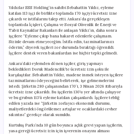
Yıldızlar SSS Holding’in sahibi Sebahattin Yıldız, eyleme
katılan 113 işçi ile birlikte toplamda 170 işçiyi ücretsiz izne
çıkardı ve istifalarını talep etti. Ankara’da gerçekleşen
toplantıda İçişleri, Çalışma ve Sosyal Güvenlik ile Enerji ve
Tabii Kaynaklar Bakanları ile anlaşan Yıldız’ın, daha sonra
işçilere “Eyleme çıkıp bana hakaret edenlerle çalışmam.
Sizinle devam etmeyeceğim. İstifa edin, tazminatlarınızı
öderim,” diyerek işçileri zor durumda bıraktığı öğrenildi.
İşçilere destek veren bakanlardan ise hiçbir tepki gelmedi.
Ankara’daki eylemden dönen işçiler, giriş yapmayı
bekledikleri Doruk Madencilik’te ücretsiz izin şoku ile
karşılaştılar. Sebahattin Yıldız, madene inmek isteyen işçilere
tazminatlarını ödeyeceğini belirterek, işe gelmemelerini
istedi. Şirketin 280 çalışanından 170’i, 3 Nisan 2026 itibarıyla
ücretsiz izne çıkarıldı. Bu işçilerin 130’u yer altında çalışıyor
ve bu grubun 113’ü eyleme katılan çalışanlardı. İşçilere tebliğ
edilen yazıda ise “Şirketin zorlayıcı ekonomik durumu,
maliyetlerdeki öngörülemez artışlar ve ocaklardaki cevher
sıkıntısı” gerekçe olarak sunuldu.
Kurtuluş Parkı’nda 10 gün boyunca açlık grevi yapan işçilerin,
yasa gereği ücretsiz izin için işverenin onayını alması