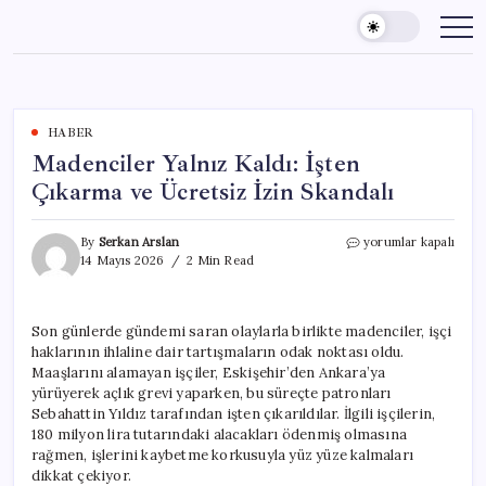
Skip
to
content
HABER
Madenciler Yalnız Kaldı: İşten
Çıkarma ve Ücretsiz İzin Skandalı
Madenciler
By
Serkan Arslan
yorumlar kapalı
Yalnız
14 Mayıs 2026
2 Min Read
Kaldı:
İşten
Çıkarma
Son günlerde gündemi saran olaylarla birlikte madenciler, işçi
ve
haklarının ihlaline dair tartışmaların odak noktası oldu.
Ücretsiz
İzin
Maaşlarını alamayan işçiler, Eskişehir’den Ankara’ya
Skandalı
yürüyerek açlık grevi yaparken, bu süreçte patronları
için
Sebahattin Yıldız tarafından işten çıkarıldılar. İlgili işçilerin,
180 milyon lira tutarındaki alacakları ödenmiş olmasına
rağmen, işlerini kaybetme korkusuyla yüz yüze kalmaları
dikkat çekiyor.