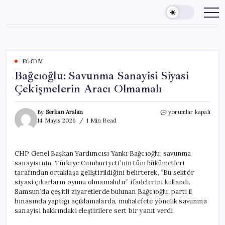
Skip
to
content
EĞITIM
Bağcıoğlu: Savunma Sanayisi Siyasi
Çekişmelerin Aracı Olmamalı
Bağcıoğlu:
By
Serkan Arslan
yorumlar kapalı
Savunma
14 Mayıs 2026
1 Min Read
Sanayisi
Siyasi
Çekişmelerin
CHP Genel Başkan Yardımcısı Yankı Bağcıoğlu, savunma
Aracı
sanayisinin, Türkiye Cumhuriyeti’nin tüm hükümetleri
Olmamalı
için
tarafından ortaklaşa geliştirildiğini belirterek, “Bu sektör
siyasi çıkarların oyunu olmamalıdır” ifadelerini kullandı.
Samsun’da çeşitli ziyaretlerde bulunan Bağcıoğlu, parti il
binasında yaptığı açıklamalarda, muhalefete yönelik savunma
sanayisi hakkındaki eleştirilere sert bir yanıt verdi.