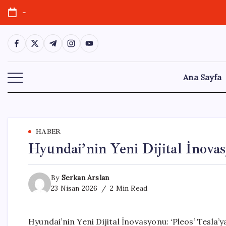
Skip
-
to
content
https://www.facebook.com/
https://twitter.com/
https://t.me/
https://www.instagram.com/
https://youtube.com/
Ana Sayfa
HABER
Hyundai’nin Yeni Dijital İnovas
By
Serkan Arslan
23 Nisan 2026
2 Min Read
Hyundai’nin Yeni Dijital İnovasyonu: ‘Pleos’ Tesla’