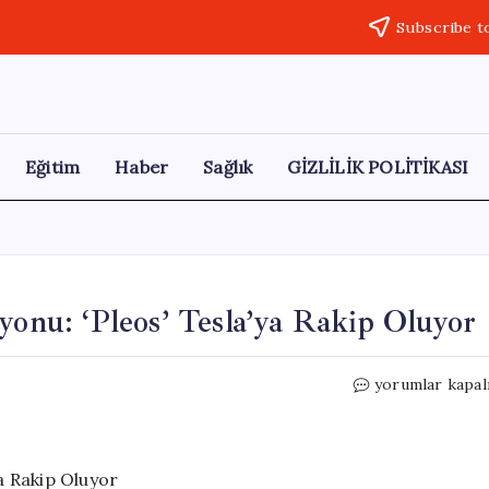
Subscribe t
Eğitim
Haber
Sağlık
GİZLİLİK POLİTİKASI
yonu: ‘Pleos’ Tesla’ya Rakip Oluyor
Hyundai’nin
yorumlar kapal
Yeni
Dijital
İnovasyonu:
‘Pleos’
ya Rakip Oluyor