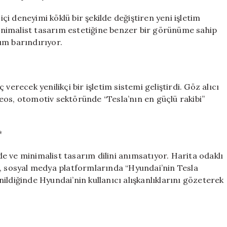
Tesla’ya
Rakip
i deneyimi köklü bir şekilde değiştiren yeni işletim
Oluyor
 minimalist tasarım estetiğine benzer bir görünüme sahip
için
şım barındırıyor.
verecek yenilikçi bir işletim sistemi geliştirdi. Göz alıcı
eos, otomotiv sektöründe “Tesla’nın en güçlü rakibi”
*
ade ve minimalist tasarım dilini anımsatıyor. Harita odaklı
t, sosyal medya platformlarında “Hyundai’nin Tesla
ildiğinde Hyundai’nin kullanıcı alışkanlıklarını gözeterek