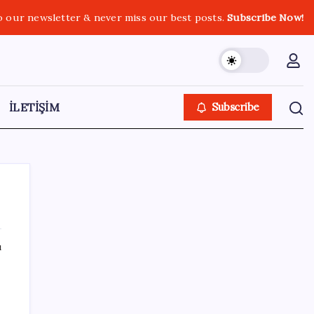
o our newsletter & never miss our best posts.
Subscribe Now!
İLETİŞİM
Subscribe
ı
SON YAZILAR
2028’den sonra satılmayacak: Dev şirket
kutulara uyarı eklemeye başladı