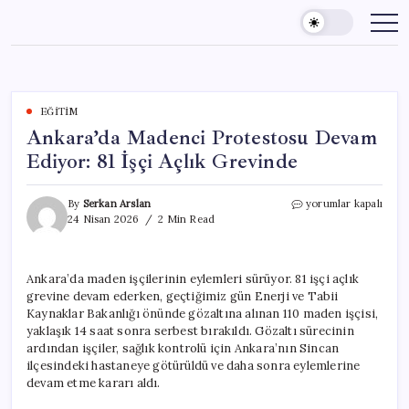
Skip
to
content
EĞITIM
Ankara’da Madenci Protestosu Devam
Ediyor: 81 İşçi Açlık Grevinde
Ankara’da
By
Serkan Arslan
yorumlar kapalı
Madenci
24 Nisan 2026
2 Min Read
Protestosu
Devam
Ediyor:
Ankara’da maden işçilerinin eylemleri sürüyor. 81 işçi açlık
81
grevine devam ederken, geçtiğimiz gün Enerji ve Tabii
İşçi
Açlık
Kaynaklar Bakanlığı önünde gözaltına alınan 110 maden işçisi,
Grevinde
yaklaşık 14 saat sonra serbest bırakıldı. Gözaltı sürecinin
için
ardından işçiler, sağlık kontrolü için Ankara’nın Sincan
ilçesindeki hastaneye götürüldü ve daha sonra eylemlerine
devam etme kararı aldı.