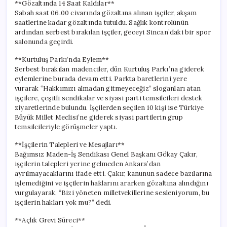
**Gözaltında 14 Saat Kaldılar**
Sabah saat 06.00 civarında gözaltına alınan işçiler, akşam
saatlerine kadar gözaltında tutuldu. Sağlık kontrolünün
ardından serbest bırakılan işçiler, geceyi Sincan’daki bir spor
salonunda geçirdi.
**Kurtuluş Parkı’nda Eylem**
Serbest bırakılan madenciler, dün Kurtuluş Parkı’na giderek
eylemlerine burada devam etti. Parkta baretlerini yere
vurarak “Hakkımızı almadan gitmeyeceğiz” sloganları atan
işçilere, çeşitli sendikalar ve siyasi parti temsilcileri destek
ziyaretlerinde bulundu. İşçilerden seçilen 10 kişi ise Türkiye
Büyük Millet Meclisi’ne giderek siyasi partilerin grup
temsilcileriyle görüşmeler yaptı.
**İşçilerin Talepleri ve Mesajları**
Bağımsız Maden-İş Sendikası Genel Başkanı Gökay Çakır,
işçilerin talepleri yerine gelmeden Ankara’dan
ayrılmayacaklarını ifade etti. Çakır, kanunun sadece bazılarına
işlemediğini ve işçilerin haklarını ararken gözaltına alındığını
vurgulayarak, “Bizi yöneten milletvekillerine sesleniyorum, bu
işçilerin hakları yok mu?” dedi.
**Açlık Grevi Süreci**