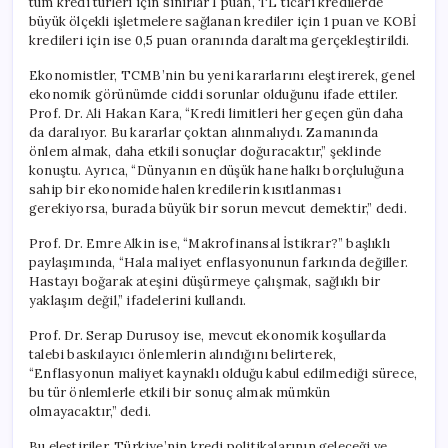
tüm kredi türleri için sınırlar 1 puan, TL ticari kredilerde
büyük ölçekli işletmelere sağlanan krediler için 1 puan ve KOBİ
kredileri için ise 0,5 puan oranında daraltma gerçekleştirildi.
Ekonomistler, TCMB’nin bu yeni kararlarını eleştirerek, genel
ekonomik görünümde ciddi sorunlar olduğunu ifade ettiler.
Prof. Dr. Ali Hakan Kara, “Kredi limitleri her geçen gün daha
da daralıyor. Bu kararlar çoktan alınmalıydı. Zamanında
önlem almak, daha etkili sonuçlar doğuracaktır,” şeklinde
konuştu. Ayrıca, “Dünyanın en düşük hane halkı borçluluğuna
sahip bir ekonomide halen kredilerin kısıtlanması
gerekiyorsa, burada büyük bir sorun mevcut demektir,” dedi.
Prof. Dr. Emre Alkin ise, “Makrofinansal İstikrar?” başlıklı
paylaşımında, “Hala maliyet enflasyonunun farkında değiller.
Hastayı boğarak ateşini düşürmeye çalışmak, sağlıklı bir
yaklaşım değil,” ifadelerini kullandı.
Prof. Dr. Serap Durusoy ise, mevcut ekonomik koşullarda
talebi baskılayıcı önlemlerin alındığını belirterek,
“Enflasyonun maliyet kaynaklı olduğu kabul edilmediği sürece,
bu tür önlemlerle etkili bir sonuç almak mümkün
olmayacaktır,” dedi.
Bu eleştiriler, Türkiye’nin kredi politikalarının geleceği ve