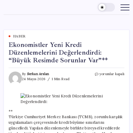
Skip
to
content
HABER
Ekonomistler Yeni Kredi
Düzenlemelerini Değerlendirdi:
“Büyük Resimde Sorunlar Var”**
Ekonomistler
By
Serkan Arslan
yorumlar kapalı
Yeni
24 Mayıs 2026
1 Min Read
Kredi
Düzenlemelerini
Değerlendirdi:
“Büyük
Resimde
Sorunlar
**
Var”**
Türkiye Cumhuriyet Merkez Bankası (TCMB), zorunlu karşılık
için
uygulamaları çerçevesinde kredi büyüme sınırlarını
güncelledi. Yapılan düzenlemeyle birlikte bireysel kredilerde