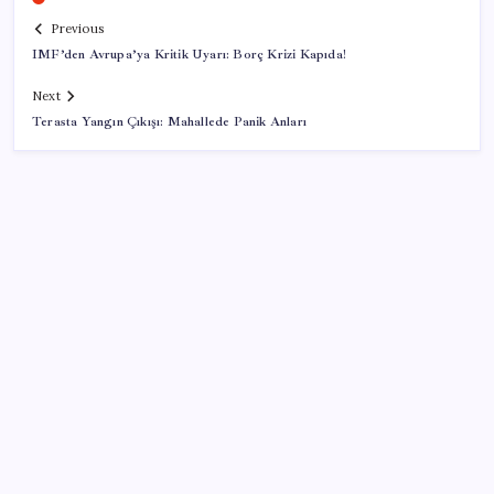
Previous
IMF’den Avrupa’ya Kritik Uyarı: Borç Krizi Kapıda!
Next
Terasta Yangın Çıkışı: Mahallede Panik Anları
SON YAZILAR
Huawei Mate 80 için 16GB RAM ve 1TB Model
Duyuruldu
Meta’ya çocuk güvenliği davasında 567 milyon dolar