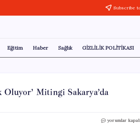
Subscribe t
Eğitim
Haber
Sağlık
GİZLİLİK POLİTİKASI
 Oluyor’ Mitingi Sakarya’da
CHP’nin
yorumlar kapal
‘Demokrasi
İçin
Birlik