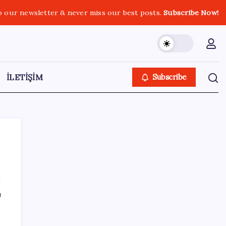
o our newsletter & never miss our best posts.
Subscribe Now!
İLETİŞİM
Subscribe
SON YAZILAR
ı
Çin, 2 hiperspektral görüntüleme uydusunu
denizden uzaya fırlattı