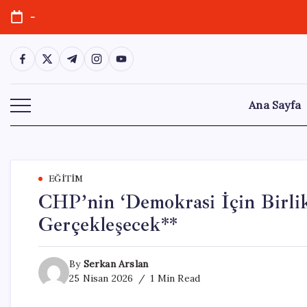
Skip
-
to
content
https://www.facebook.com/
https://twitter.com/
https://t.me/
https://www.instagram.com/
https://youtube.com/
Ana Sayfa
EĞITIM
CHP’nin ‘Demokrasi İçin Birlik
Gerçekleşecek**
By
Serkan Arslan
25 Nisan 2026
1 Min Read