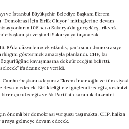
Oluyor’
Mitingi
yı ve İstanbul Büyükşehir Belediye Başkanı Ekrem
Sakarya’da
 “Demokrasi İçin Birlik Oluyor” mitinglerine devam
Gerçekleşecek
izasyonların 106’ncısı Sakarya’da gerçekleştirilecek.
için
nde başlamıştı ve şimdi Sakarya’ya taşınacak.
.30’da düzenlenecek etkinlik, partisinin demokrasiye
rarlılığını göstermek amacıyla planlandı. CHP, bu
” özgürlüğüne kavuşmasına dek süreceğini belirtti.
selecek” ifadesine yer verildi.
dı: “Cumhurbaşkanı adayımız Ekrem İmamoğlu ve tüm siyasi
devam edecek! Birlikteliğimizi güçlendireceğiz, sesimizi
r birer çürüteceğiz ve Ak Parti’nin karanlık düzenini
için önemli bir demokrasi vurgusu taşımakta. CHP, halkın
ir araya gelmeye devam edecek.