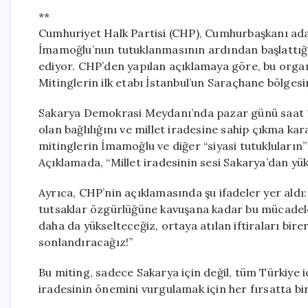
**
Cumhuriyet Halk Partisi (CHP), Cumhurbaşkanı ada
İmamoğlu’nun tutuklanmasının ardından başlattığı
ediyor. CHP’den yapılan açıklamaya göre, bu organ
Mitinglerin ilk etabı İstanbul’un Saraçhane bölgesi
Sakarya Demokrasi Meydanı’nda pazar günü saat 16
olan bağlılığını ve millet iradesine sahip çıkma ka
mitinglerin İmamoğlu ve diğer “siyasi tutukluların
Açıklamada, “Millet iradesinin sesi Sakarya’dan yük
Ayrıca, CHP’nin açıklamasında şu ifadeler yer al
tutsaklar özgürlüğüne kavuşana kadar bu mücadele 
daha da yükselteceğiz, ortaya atılan iftiraları bire
sonlandıracağız!”
Bu miting, sadece Sakarya için değil, tüm Türkiye 
iradesinin önemini vurgulamak için her fırsatta b