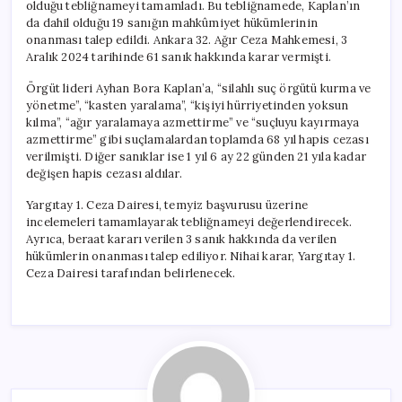
olduğu tebliğnameyi tamamladı. Bu tebliğnamede, Kaplan’ın
da dahil olduğu 19 sanığın mahkûmiyet hükümlerinin
onanması talep edildi. Ankara 32. Ağır Ceza Mahkemesi, 3
Aralık 2024 tarihinde 61 sanık hakkında karar vermişti.
Örgüt lideri Ayhan Bora Kaplan’a, “silahlı suç örgütü kurma ve
yönetme”, “kasten yaralama”, “kişiyi hürriyetinden yoksun
kılma”, “ağır yaralamaya azmettirme” ve “suçluyu kayırmaya
azmettirme” gibi suçlamalardan toplamda 68 yıl hapis cezası
verilmişti. Diğer sanıklar ise 1 yıl 6 ay 22 günden 21 yıla kadar
değişen hapis cezası aldılar.
Yargıtay 1. Ceza Dairesi, temyiz başvurusu üzerine
incelemeleri tamamlayarak tebliğnameyi değerlendirecek.
Ayrıca, beraat kararı verilen 3 sanık hakkında da verilen
hükümlerin onanması talep ediliyor. Nihai karar, Yargıtay 1.
Ceza Dairesi tarafından belirlenecek.