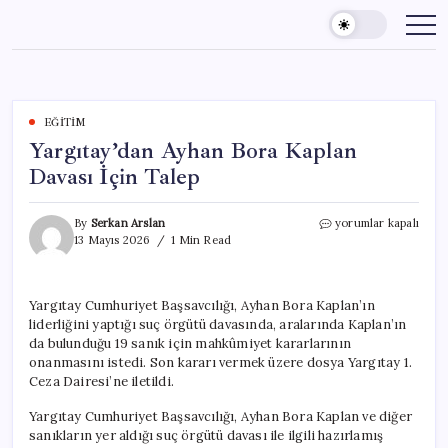
Skip
to
content
EĞITIM
Yargıtay’dan Ayhan Bora Kaplan
Davası İçin Talep
Yargıtay’dan
By
Serkan Arslan
yorumlar kapalı
Ayhan
13 Mayıs 2026
1 Min Read
Bora
Kaplan
Davası
Yargıtay Cumhuriyet Başsavcılığı, Ayhan Bora Kaplan’ın
İçin
liderliğini yaptığı suç örgütü davasında, aralarında Kaplan’ın
Talep
için
da bulunduğu 19 sanık için mahkûmiyet kararlarının
onanmasını istedi. Son kararı vermek üzere dosya Yargıtay 1.
Ceza Dairesi’ne iletildi.
Yargıtay Cumhuriyet Başsavcılığı, Ayhan Bora Kaplan ve diğer
sanıkların yer aldığı suç örgütü davası ile ilgili hazırlamış