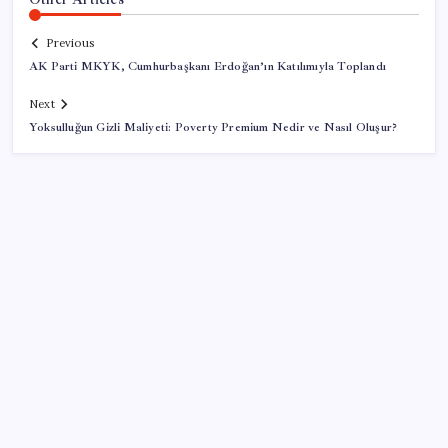
Previous
AK Parti MKYK, Cumhurbaşkanı Erdoğan’ın Katılımıyla Toplandı
Next
Yoksulluğun Gizli Maliyeti: Poverty Premium Nedir ve Nasıl Oluşur?
SON YAZILAR
Yakıt sıkıntısı Rusya’ya 13 yıllık yasağı kaldırttı
Çerçeve yasa TBMM’de… Görüşmeler bugün
başlıyor: Saat belli oldu