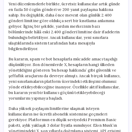
Yeni düzenlemelerle birlikte, ücretsiz kullanıcılar artık günde
en fazla 50 özgün gönderi ve 200 yanıt paylaşma hakkına
sahip. Bu değişiklik, daha önce mevcut olan günlük 2.400
gönderi limitine göre oldukça sert bir kısıtlama anlamına
geliyor. İlginç bir şekilde, yardım merkezinin bazı
bölümlerinde hâlâ eski 2.400 gönderi limitine dair ifadelerin
bulunduğu belirtiliyor. Ancak kullanıcılar, yeni sınırlara
ulaştıklarında sistem tarafından hata mesajıyla
bilgilendiriliyor.
Bu kararın, spam ve bot hesaplarla mücadele amacı taşıdığı
düşünülüyor. Son dönemlerde X, hesapların hangi ülkeden
yönetildiğini gösteren ‘bu hesap hakkında’ gibi güvenlik ve
şeffaflık araçlarını da devreye almıştı. Ancak birçok kullanıcı,
yeni sınırlamaların platform üzerindeki etkileşimi olumsuz
yönde etkileyebileceğine inanıyor. Özellikle aktif kullanıcılar,
bu kararın yeni bir kullanıcı göçünü tetikleyebileceği
yorumlarını yapmaya başladı.
Daha yüksek paylaşım limitlerine ulaşmak isteyen
kullanıcıların ise ücretli abonelik sistemine geçmeleri
gerekiyor. Platformun en düşük seviyedeki Premium Basic
paketi, aylık yaklaşık 3 dolar fiyatla sunuluyor. Elon Musk’ın
yönetimindeki X, son yıllarda doğrulama sistemi, API erişimi