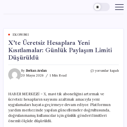
Skip
to
content
EKONOMI
X’te Ücretsiz Hesaplara Yeni
Kısıtlamalar: Günlük Paylaşım Limiti
Düşürüldü
X’te
By
Serkan Arslan
yorumlar kapalı
Ücretsiz
20 Mayıs 2026
1 Min Read
Hesaplara
Yeni
Kısıtlamalar:
HABER MERKEZİ – X, mavi tik aboneliğini artırmak ve
Günlük
ücretsiz hesapların sayısını azaltmak amacıyla yeni
Paylaşım
Limiti
uygulamaları hayata geçirmeye devam ediyor. Platformun
Düşürüldü
yardım merkezinde yapılan güncellemeler doğrultusunda,
için
doğrulanmamış kullanıcılar için günlük gönderi limitleri
önemli ölçüde düşürüldü.