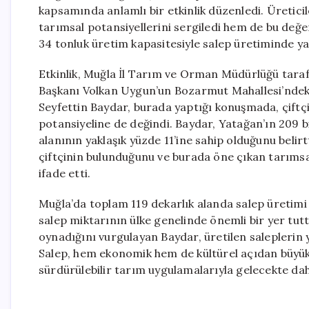
kapsamında anlamlı bir etkinlik düzenledi. Üretici
tarımsal potansiyellerini sergiledi hem de bu değe
34 tonluk üretim kapasitesiyle salep üretiminde yak
Etkinlik, Muğla İl Tarım ve Orman Müdürlüğü tarafın
Başkanı Volkan Uygun’un Bozarmut Mahallesi’ndeki
Seyfettin Baydar, burada yaptığı konuşmada, çiftç
potansiyeline de değindi. Baydar, Yatağan’ın 209 b
alanının yaklaşık yüzde 11’ine sahip olduğunu belirtt
çiftçinin bulunduğunu ve burada öne çıkan tarımsal
ifade etti.
Muğla’da toplam 119 dekarlık alanda salep üretimi
salep miktarının ülke genelinde önemli bir yer tut
oynadığını vurgulayan Baydar, üretilen saleplerin ya
Salep, hem ekonomik hem de kültürel açıdan büyük
sürdürülebilir tarım uygulamalarıyla gelecekte dah