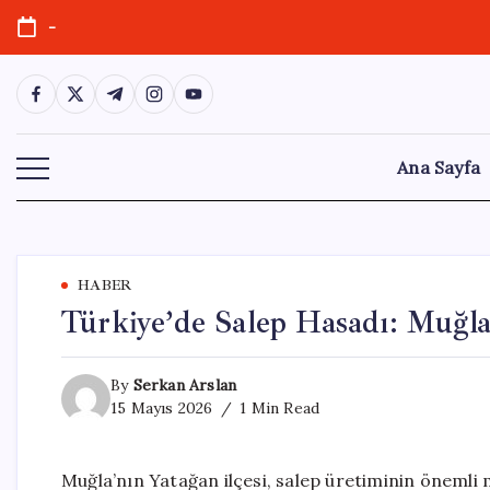
Skip
-
to
content
https://www.facebook.com/
https://twitter.com/
https://t.me/
https://www.instagram.com/
https://youtube.com/
Ana Sayfa
HABER
Türkiye’de Salep Hasadı: Muğla
By
Serkan Arslan
15 Mayıs 2026
1 Min Read
Muğla’nın Yatağan ilçesi, salep üretiminin önemli 