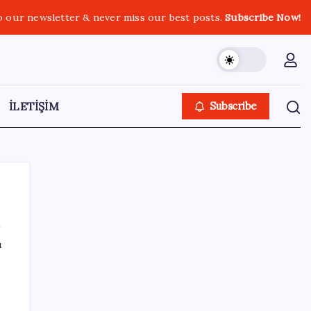
o our newsletter & never miss our best posts.
Subscribe Now!
İLETİŞİM
Subscribe
ı
SON YAZILAR
Parayla sebze alamayacağız