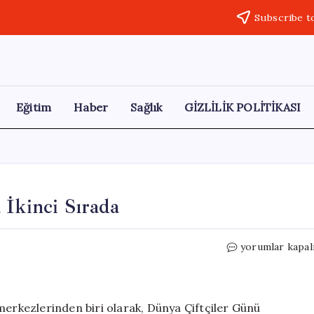
Subscribe t
Eğitim
Haber
Sağlık
GİZLİLİK POLİTİKASI
 İkinci Sırada
Türkiye’de
yorumlar kapal
Salep
Hasadı:
Muğla
İkinci
merkezlerinden biri olarak, Dünya Çiftçiler Günü