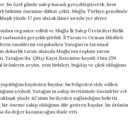
Sırada
ler, bu özel günde salep hasadı gerçekleştirerek, hem
için
rli bitkinin önemine dikkat çekti. Muğla, Türkiye genelinde
laşık yüzde 17 pay alarak ikinci sırada yer alıyor.
dan organize edildi ve Muğla İli Salep Üreticileri Birlik
 tarlasında gerçekleştirildi. İl Tarım ve Orman Müdürü
ilerin emeklerini vurgularken Yatağan’ın tarımsal
in dekarlık tarım alanıyla Muğla’nın toplam tarım
i. Yatağan’da, Çiftçi Kayıt Sistemine kayıtlı 3 bin 259
 ürünlerin zeytin, yem bitkileri, buğday ve çilek olduğunu
 yapıldığını kaydeden Baydar, bu bölgeden elde edilen
tuğunu söyledi. Yatağan’ın salep üretiminde önemli bir rol
klaşık yüzde 42’sinin bu ilçeden sağlandığını belirtti.
 bir öneme sahip olduğunu dile getiren Baydar, bu ürünün
a da değer kazanacağını ifade etti.