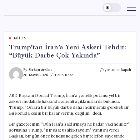
Skip
to
content
EĞITIM
Trump’tan İran’a Yeni Askeri Tehdit:
“Büyük Darbe Çok Yakında”
Trump’tan
By
Serkan Arslan
yorumlar kapalı
İran’a
20 Mayıs 2026
1 Min Read
Yeni
Askeri
Tehdit:
ABD Başkanı Donald Trump, İran’a yönelik potansiyel bir
“Büyük
askeri müdahale hakkında önemli açıklamalarda bulundu.
Darbe
Çok
Trump, “Onlara bir büyük darbe daha indirmemiz gerekebilir.
Yakında”
Bu konuda kesin bir karar vermiş değilim.” dedi.
için
Bir gazetecinin, “Dün İran’a saldırmaya ne kadar yakındınız?”
sorusuna Trump, “Bir saat uzaklıktaydım.” yanıtını verdi.
Başkan, bir gün önce kendisine gelen bir telefon sayesinde