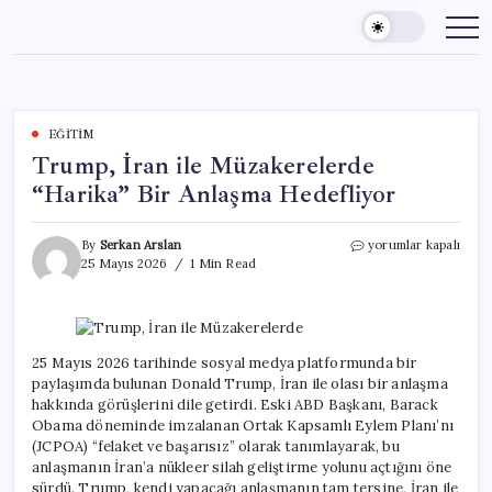
Skip
to
content
EĞITIM
Trump, İran ile Müzakerelerde
“Harika” Bir Anlaşma Hedefliyor
Trump,
By
Serkan Arslan
yorumlar kapalı
İran
25 Mayıs 2026
1 Min Read
ile
Müzakerelerde
“Harika”
Bir
Anlaşma
25 Mayıs 2026 tarihinde sosyal medya platformunda bir
Hedefliyor
paylaşımda bulunan Donald Trump, İran ile olası bir anlaşma
için
hakkında görüşlerini dile getirdi. Eski ABD Başkanı, Barack
Obama döneminde imzalanan Ortak Kapsamlı Eylem Planı’nı
(JCPOA) “felaket ve başarısız” olarak tanımlayarak, bu
anlaşmanın İran’a nükleer silah geliştirme yolunu açtığını öne
sürdü. Trump, kendi yapacağı anlaşmanın tam tersine, İran ile