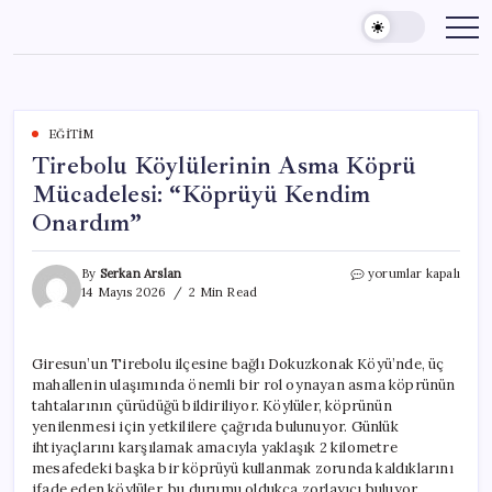
Skip
to
content
EĞITIM
Tirebolu Köylülerinin Asma Köprü
Mücadelesi: “Köprüyü Kendim
Onardım”
Tirebolu
By
Serkan Arslan
yorumlar kapalı
Köylülerinin
14 Mayıs 2026
2 Min Read
Asma
Köprü
Mücadelesi:
Giresun’un Tirebolu ilçesine bağlı Dokuzkonak Köyü’nde, üç
“Köprüyü
mahallenin ulaşımında önemli bir rol oynayan asma köprünün
Kendim
Onardım”
tahtalarının çürüdüğü bildiriliyor. Köylüler, köprünün
için
yenilenmesi için yetkililere çağrıda bulunuyor. Günlük
ihtiyaçlarını karşılamak amacıyla yaklaşık 2 kilometre
mesafedeki başka bir köprüyü kullanmak zorunda kaldıklarını
ifade eden köylüler, bu durumu oldukça zorlayıcı buluyor.