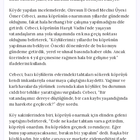
Köyde yapılan incelemelerde, Giresun İl Genel Meclisi Üyesi
Ömer Cebeci, asma köprünün onarımının yıllardır gündemde
olduğunu, fakat hala herhangi bir çalışma yapılmadığını dile
getirdi. Cebeci, köprünün Harşit Vadisi’nde yaşayan
vatandaşların ana yola ulaşımında en kısa geçiş noktası
olduğunu belirterek, “Köylülerimiz yıllardır bu köprünün
yapılmasını bekliyor. Önceki dönemlerde de bu konuyu
gündeme getirdik, yerel ve ulusal basında haber oldu. Ancak
üzerinden 4 yıl geçmesine rağmen hala bir gelişme yok”
ifadelerini kullandı.
Cebeci, bazı köylülerin evlerindeki tahtaları sökerek köprüyü
kendi imkanlarıyla onarmaya çalıştığını kaydetti. Yağmur ve
karlı havalarda yürümek zorunda kalan köylüler, bu durumun
ciddi bir tehlike yarattığını vurguladı. Cebeci, “Bir
vatandaşımız dereye düştüğünde, bir can kaybı yaşandığında
mı harekete geçilecek?” diye sordu.
Köy sakinlerinden biri, köprüyü onarmak için elinden geleni
yaptığını belirterek, “Evde ne kadar tahtam varsa getirdim,
köprüyü onardım. Bu köprüden geçmek zorundayız. Eğer
bunu yapamayacaksanız, bırakın biz yapalım” dedi. Başka bir
köylü kadın, bir yıldır çarşıya ve markete gidemediğini ifade