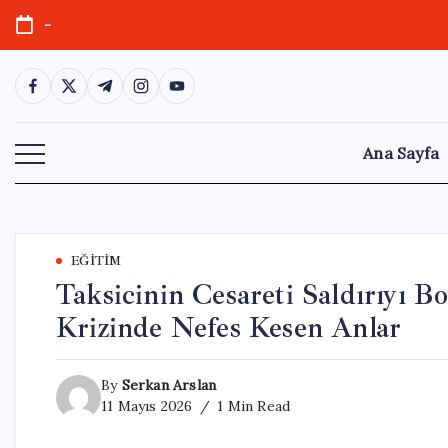
Skip
-
to
content
https://www.facebook.com/
https://twitter.com/
https://t.me/
https://www.instagram.com/
https://youtube.com/
Ana Sayfa
EĞITIM
Taksicinin Cesareti Saldırıyı B
Krizinde Nefes Kesen Anlar
By
Serkan Arslan
11 Mayıs 2026
1 Min Read