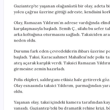
Gaziantep’te yaşanan olağanüstü bir olay, adeta bi
yolcu çağrısı üzerine gittiği adreste, kendisini ko
Olay, Ramazan Yıldırım’ın adrese vardığında elinde
karşılaşmasıyla başladı. Semih Ç., silahı bu sefer ta
arka koltuğuna oturmasını sağladı. Taksiciden ara
neden oldu.
Durumu fark eden çevredekilerin ihbarı üzerine pol
başladı. Taksi, Karacaahmet Mahallesi’nde polis ta
ateş açarak karşılık verdi. Taksici Ramazan Yıldır
girmesine zemin hazırladı.
Polis ekipleri, saldırganı etkisiz hale getirerek gö
Olay esnasında taksici Yıldırım, parmağından yaral
oldu.
Yaşanan olay, taksi içindeki kamera tarafından kay
yansıdı. Gaziantep’teki bu dramatik rehine krizi, b