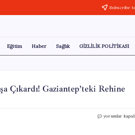
Subscribe t
Eğitim
Haber
Sağlık
GİZLİLİK POLİTİKASI
oşa Çıkardı! Gaziantep’teki Rehine
Taksicinin
yorumlar kapal
Cesareti
Saldırıyı
Boşa