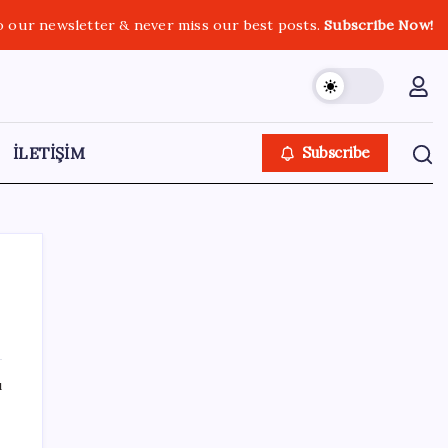
o our newsletter & never miss our best posts.
Subscribe Now!
İLETİŞİM
Subscribe
SON YAZILAR
ı
Çin, 2 hiperspektral görüntüleme uydusunu
denizden uzaya fırlattı