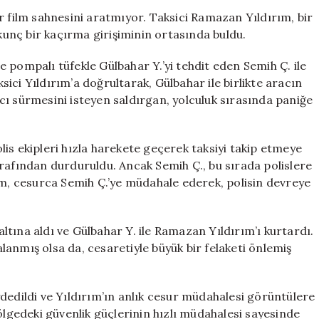
Çıkardı!
r film sahnesini aratmıyor. Taksici Ramazan Yıldırım, bir
Gaziantep’teki
rkunç bir kaçırma girişiminin ortasında buldu.
Rehine
Krizinde
 pompalı tüfekle Gülbahar Y.’yi tehdit eden Semih Ç. ile
Nefes
ksici Yıldırım’a doğrultarak, Gülbahar ile birlikte aracın
Kesen
cı sürmesini isteyen saldırgan, yolculuk sırasında paniğe
Anlar
için
is ekipleri hızla harekete geçerek taksiyi takip etmeye
rafından durduruldu. Ancak Semih Ç., bu sırada polislere
ım, cesurca Semih Ç.’ye müdahale ederek, polisin devreye
zaltına aldı ve Gülbahar Y. ile Ramazan Yıldırım’ı kurtardı.
anmış olsa da, cesaretiyle büyük bir felaketi önlemiş
dedildi ve Yıldırım’ın anlık cesur müdahalesi görüntülere
ölgedeki güvenlik güçlerinin hızlı müdahalesi sayesinde