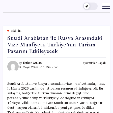
Skip
to
content
EĞITIM
Suudi Arabistan ile Rusya Arasındaki
Vize Muafiyeti, Türkiye’nin Turizm
Pazarını Etkileyecek
Suudi
By
Serkan Arslan
yorumlar kapalı
Arabistan
14 Mayıs 2026
1 Min Read
ile
Rusya
Arasındaki
Suudi Arabistan ve Rusya arasındaki vize muafiyeti anlaşması,
Vize
11 Mayıs 2026 tarihinden itibaren resmen yürürlüğe girdi. Bu
Muafiyeti,
Türkiye’nin
anlaşma, bölgedeki turizm dinamiklerini değiştirme
Turizm
potansiyeline sahip ve Türkiye’yi de doğrudan etkiliyor.
Pazarını
Türkiye, yıllık olarak 1 milyon Suudi turistin ziyaret ettiği bir
Etkileyecek
destinasyon olarak bilinirken, bu yeni gelişme, özellikle
için
Trabzon ve Doğu Karadeniz bölgesinde rekabeti artıracak.