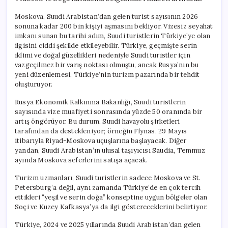
Moskova, Suudi Arabistan’dan gelen turist sayısının 2026
sonuna kadar 200 bin kişiyi aşmasını bekliyor. Vizesiz seyahat
imkanı sunan bu tarihi adım, Suudi turistlerin Türkiye’ye olan
ilgisini ciddi şekilde etkileyebilir. Türkiye, geçmişte serin
iklimi ve doğal güzellikleri nedeniyle Suudi turistler için
vazgeçilmez bir varış noktası olmuştu, ancak Rusya’nın bu
yeni düzenlemesi, Türkiye’nin turizm pazarında bir tehdit
oluşturuyor.
Rusya Ekonomik Kalkınma Bakanlığı, Suudi turistlerin
sayısında vize muafiyeti sonrasında yüzde 50 oranında bir
artış öngörüyor. Bu durum, Suudi havayolu şirketleri
tarafından da destekleniyor; örneğin Flynas, 29 Mayıs
itibarıyla Riyad-Moskova uçuşlarına başlayacak. Diğer
yandan, Suudi Arabistan’ın ulusal taşıyıcısı Saudia, Temmuz
ayında Moskova seferlerini satışa açacak.
Turizm uzmanları, Suudi turistlerin sadece Moskova ve St.
Petersburg’a değil, aynı zamanda Türkiye’de en çok tercih
ettikleri “yeşil ve serin doğa” konseptine uygun bölgeler olan
Soçi ve Kuzey Kafkasya’ya da ilgi göstereceklerini belirtiyor.
Türkiye, 2024 ve 2025 yıllarında Suudi Arabistan’dan gelen