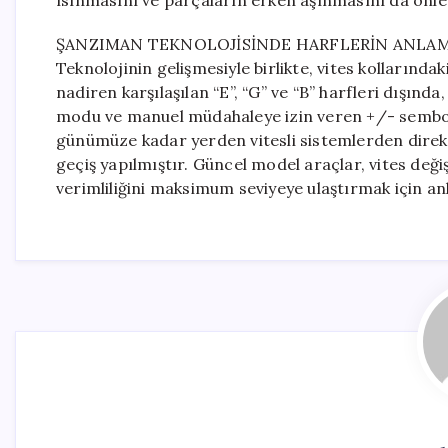
ısınmasını ve parçaların erken aşınmasını da önledi
ŞANZIMAN TEKNOLOJİSİNDE HARFLERİN ANLAM
Teknolojinin gelişmesiyle birlikte, vites kollarınd
nadiren karşılaşılan “E”, “G” ve “B” harfleri dışın
modu ve manuel müdahaleye izin veren +/- semboll
günümüze kadar yerden vitesli sistemlerden direk
geçiş yapılmıştır. Güncel model araçlar, vites değ
verimliliğini maksimum seviyeye ulaştırmak için anl