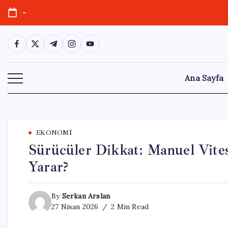
Skip
-
to
content
https://www.facebook.com/
https://twitter.com/
https://t.me/
https://www.instagram.com/
https://youtube.com/
Ana Sayfa
EKONOMI
Sürücüler Dikkat: Manuel Vites
Yarar?
By
Serkan Arslan
27 Nisan 2026
2 Min Read