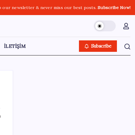
o our newsletter & never miss our best posts.
Subscribe Now!
İLETİŞİM
Subscribe
SON YAZILAR
ı
Parayla sebze alamayacağız