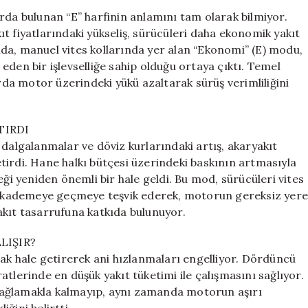
‘E’
rda bulunan “E” harfinin anlamını tam olarak bilmiyor.
Harfi
t fiyatlarındaki yükseliş, sürücüleri daha ekonomik yakıt
Nedir
da, manuel vites kollarında yer alan “Ekonomi” (E) modu,
ve
eden bir işlevselliğe sahip olduğu ortaya çıktı. Temel
Ne
arda motor üzerindeki yükü azaltarak sürüş verimliliğini
İşe
Yarar?
için
TIRDI
 dalgalanmalar ve döviz kurlarındaki artış, akaryakıt
irdi. Hane halkı bütçesi üzerindeki baskının artmasıyla
eği yeniden önemli bir hale geldi. Bu mod, sürücüleri vites
 kademeye geçmeye teşvik ederek, motorun gereksiz yere
akıt tasarrufuna katkıda bulunuyor.
LIŞIR?
 hale getirerek ani hızlanmaları engelliyor. Dördüncü
tlerinde en düşük yakıt tüketimi ile çalışmasını sağlıyor.
sağlamakla kalmayıp, aynı zamanda motorun aşırı