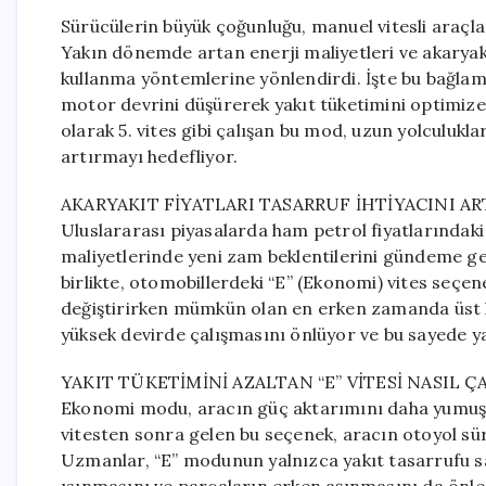
Sürücülerin büyük çoğunluğu, manuel vitesli araçla
Yakın dönemde artan enerji maliyetleri ve akaryakı
kullanma yöntemlerine yönlendirdi. İşte bu bağlam
motor devrini düşürerek yakıt tüketimini optimize 
olarak 5. vites gibi çalışan bu mod, uzun yolculukl
artırmayı hedefliyor.
AKARYAKIT FİYATLARI TASARRUF İHTİYACINI AR
Uluslararası piyasalarda ham petrol fiyatlarındaki
maliyetlerinde yeni zam beklentilerini gündeme get
birlikte, otomobillerdeki “E” (Ekonomi) vites seçen
değiştirirken mümkün olan en erken zamanda üst
yüksek devirde çalışmasını önlüyor ve bu sayede y
YAKIT TÜKETİMİNİ AZALTAN “E” VİTESİ NASIL ÇA
Ekonomi modu, aracın güç aktarımını daha yumuşak
vitesten sonra gelen bu seçenek, aracın otoyol süra
Uzmanlar, “E” modunun yalnızca yakıt tasarrufu 