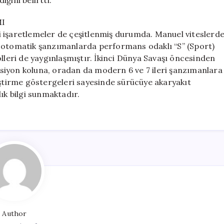
ğini belirtti.
I
aki işaretlemeler de çeşitlenmiş durumda. Manuel viteslerd
da, otomatik şanzımanlarda performans odaklı “S” (Sport)
eri de yaygınlaşmıştır. İkinci Dünya Savaşı öncesinden
siyon koluna, oradan da modern 6 ve 7 ileri şanzımanlara
iştirme göstergeleri sayesinde sürücüye akaryakıt
ık bilgi sunmaktadır.
Author