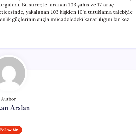
Tutuklandı
sorguladı. Bu süreçte, aranan 103 şahıs ve 17 araç
için
eticesinde, yakalanan 103 kişiden 10’u tutuklama talebiyle
nlik güçlerinin suçla mücadeledeki kararlılığını bir kez
Author
kan Arslan
Follow Me