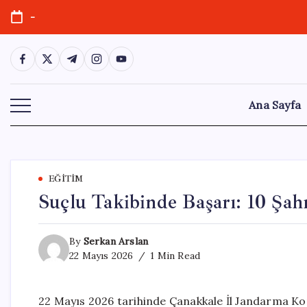
Skip
-
to
content
https://www.facebook.com/
https://twitter.com/
https://t.me/
https://www.instagram.com/
https://youtube.com/
Ana Sayfa
EĞITIM
Suçlu Takibinde Başarı: 10 Şah
By
Serkan Arslan
22 Mayıs 2026
1 Min Read
22 Mayıs 2026 tarihinde Çanakkale İl Jandarma Komu