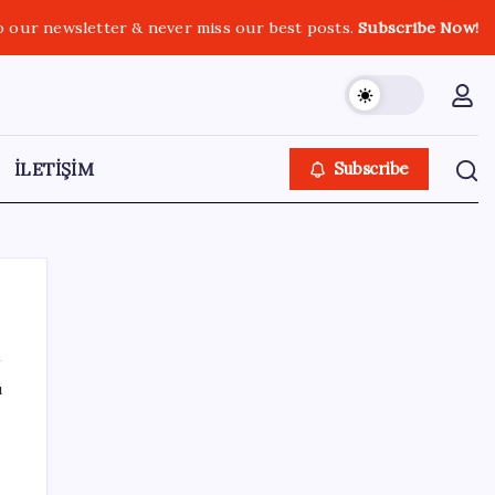
o our newsletter & never miss our best posts.
Subscribe Now!
İLETİŞİM
Subscribe
ı
SON YAZILAR
Huawei Nova 16 SE 8500mAh Batarya ve
Uydu Bağlantısı ile Tanıtıldı