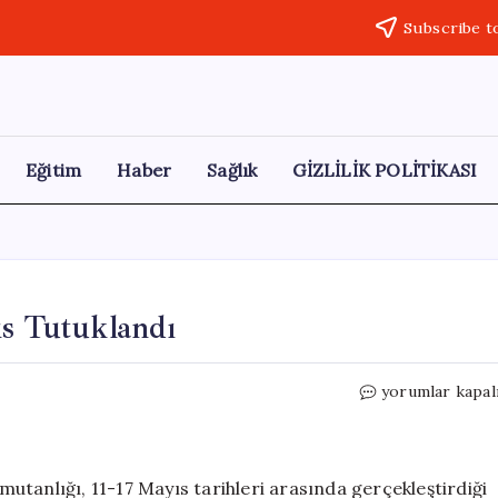
Subscribe t
Eğitim
Haber
Sağlık
GİZLİLİK POLİTİKASI
ıs Tutuklandı
Suçlu
yorumlar kapal
Takibinde
Başarı:
10
Şahıs
tanlığı, 11-17 Mayıs tarihleri arasında gerçekleştirdiği