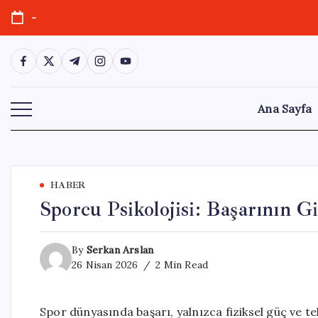
Skip
-
to
content
https://www.facebook.com/
https://twitter.com/
https://t.me/
https://www.instagram.com/
https://youtube.com/
Ana Sayfa
HABER
Sporcu Psikolojisi: Başarının Gi
By
Serkan Arslan
26 Nisan 2026
2 Min Read
Spor dünyasında başarı, yalnızca fiziksel güç ve te