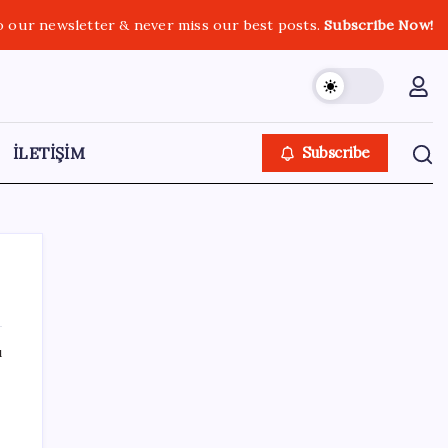
o our newsletter & never miss our best posts.
Subscribe Now!
İLETİŞİM
Subscribe
ı
SON YAZILAR
Huawei Mate 80 için 16GB RAM ve 1TB
Model Duyuruldu