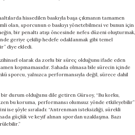
enaltılarda hissedilen baskıyla başa çıkmanın tamamen
i olan, sporcunun o baskıyı yönetebilmesi ve bunun için
eğin, bir penaltı atışı öncesinde nefes düzeni oluşturmak
çinde geriye çekilip hedefe odaklanmak gibi temel
ir” diye ekledi.
a zihinsel olarak da zorlu bir süreç olduğunu ifade eden
mamen kopmamasıdır. Sahada olmasa bile sürecin içinde
kü sporcu, yalnızca performansıyla değil, sürece dahil
ir durum olduğunu dile getiren Gürsoy, “Bu korku,
zen bu koruma, performansı olumsuz yönde etkileyebilir”
ni ise şöyle sıraladı: “Antrenman isteksizliği, sürekli
ada güçlük ve keyif alınan spordan uzaklaşma. Bazı
ülebilir.”