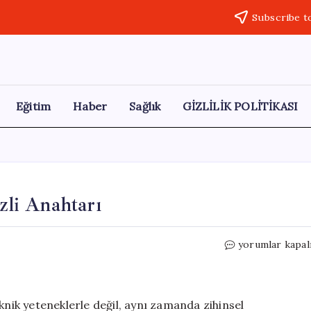
Subscribe t
Eğitim
Haber
Sağlık
GİZLİLİK POLİTİKASI
zli Anahtarı
Sporcu
yorumlar kapal
Psikolojisi:
Başarının
Gizli
Anahtarı
knik yeteneklerle değil, aynı zamanda zihinsel