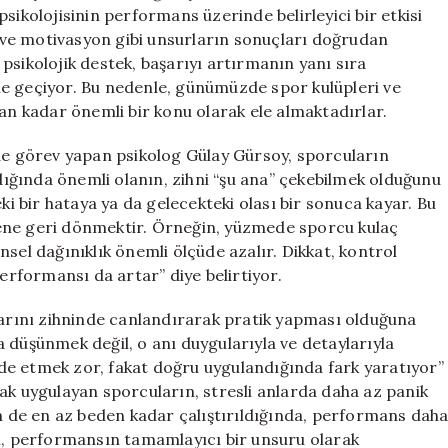
için
sikolojisinin performans üzerinde belirleyici bir etkisi
ve motivasyon gibi unsurların sonuçları doğrudan
n psikolojik destek, başarıyı artırmanın yanı sıra
ne geçiyor. Bu nedenle, günümüzde spor kulüpleri ve
man kadar önemli bir konu olarak ele almaktadırlar.
nde görev yapan psikolog Gülay Gürsoy, sporcuların
ığında önemli olanın, zihni “şu ana” çekebilmek olduğunu
ki bir hataya ya da gelecekteki olası bir sonuca kayar. Bu
ene geri dönmektir. Örneğin, yüzmede sporcu kulaç
sel dağınıklık önemli ölçüde azalır. Dikkat, kontrol
performansı da artar” diye belirtiyor.
rını zihninde canlandırarak pratik yapması olduğuna
 düşünmek değil, o anı duygularıyla ve detaylarıyla
fade etmek zor, fakat doğru uygulandığında fark yaratıyor”
ak uygulayan sporcuların, stresli anlarda daha az panik
in de en az beden kadar çalıştırıldığında, performans dah
nı, performansın tamamlayıcı bir unsuru olarak