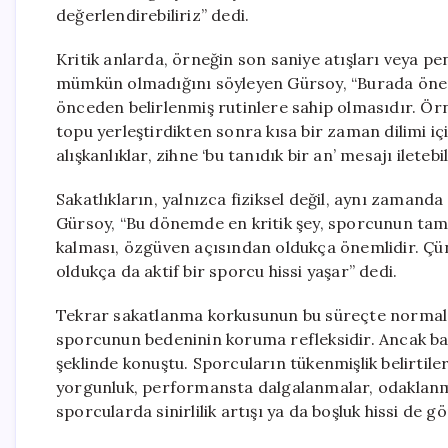
değerlendirebiliriz” dedi.
Kritik anlarda, örneğin son saniye atışları veya p
mümkün olmadığını söyleyen Gürsoy, “Burada öneml
önceden belirlenmiş rutinlere sahip olmasıdır. Örn
topu yerleştirdikten sonra kısa bir zaman dilimi i
alışkanlıklar, zihne ‘bu tanıdık bir an’ mesajı iletebil
Sakatlıkların, yalnızca fiziksel değil, aynı zamand
Gürsoy, “Bu dönemde en kritik şey, sporcunun ta
kalması, özgüven açısından oldukça önemlidir. Çün
oldukça da aktif bir sporcu hissi yaşar” dedi.
Tekrar sakatlanma korkusunun bu süreçte normal b
sporcunun bedeninin koruma refleksidir. Ancak ba
şeklinde konuştu. Sporcuların tükenmişlik belirtileri
yorgunluk, performansta dalgalanmalar, odaklanm
sporcularda sinirlilik artışı ya da boşluk hissi de gör