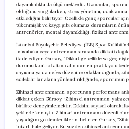
dayanıklılıkla da ölçülmektedir. Uzmanlar, sporcu p
olduğunu vurgularken, stres yönetimi, odaklanma 
etkilediğini belirtiyor. Özellikle genç sporcular içi
tükenmişlik ve kaygı gibi olumsuz durumların önü
antrenörler, mental dayanıklılığı, fiziksel antren
İstanbul Büyükşehir Belediyesi (İBB) Spor Kulübü’
müsabaka veya antrenman sırasında dikkati dağıld
ifade ediyor. Gürsoy, “Dikkat genellikle ya geçmişte
durumu kontrol altına almanın en pratik yolu bed
sayısına ya da nefes düzenine odaklandığında, zihin
edilebilir bir alana yönlendirildiğinde, sporcunun 
Zihinsel antrenmanın, sporcunun performans anla
dikkat çeken Gürsoy, “Zihinsel antrenman, yalnızca
birlikte deneyimlemektir. Etkisini sayısal olarak i
şeklinde konuştu. Zihinsel antrenmanı düzenli olar
yaşadığını gözlemlediklerini belirten Gürsoy, “Zih
tutarlı hale geliyor. Bu yüzden zihinsel antrenma