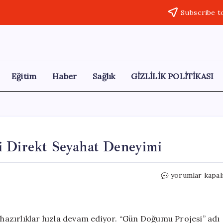
Subscribe t
Eğitim
Haber
Sağlık
GİZLİLİK POLİTİKASI
i Direkt Seyahat Deneyimi
Rekor
yorumlar kapal
Uçuş:
22
Saat
Süren
azırlıklar hızla devam ediyor. “Gün Doğumu Projesi” adı