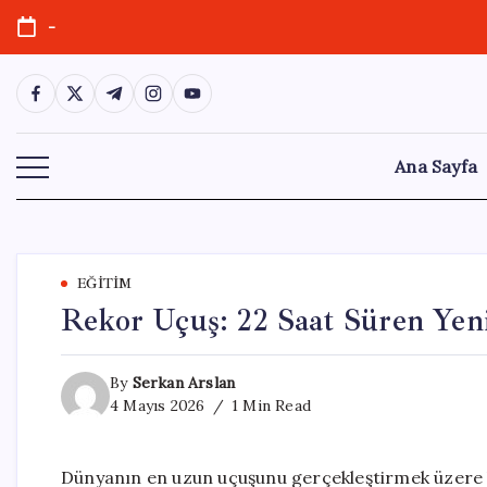
Skip
-
to
content
https://www.facebook.com/
https://twitter.com/
https://t.me/
https://www.instagram.com/
https://youtube.com/
Ana Sayfa
EĞITIM
Rekor Uçuş: 22 Saat Süren Yen
By
Serkan Arslan
4 Mayıs 2026
1 Min Read
Dünyanın en uzun uçuşunu gerçekleştirmek üzere h