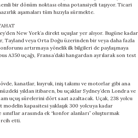
Yeni
önemli bir dönüm noktası olma potansiyeli taşıyor. Ticari
Direkt
hazırlık aşamaları tüm hızıyla sürmekte.
Seyahat
Deneyimi
YAHAT
için
ey’den New York’a direkt uçuşlar yer alıyor. Bugüne kada
ur, Tayland veya Orta Doğu üzerinden bir veya daha fazla
 konforunu artırmaya yönelik ilk bilgileri de paylaşmaya
irbus A350 uçağı, Fransa’daki hangardan ayrılarak son test
de, kanatlar, kuyruk, iniş takımı ve motorlar gibi ana
ümüzdeki yıldan itibaren, bu uçaklar Sydney’den Londra ve
m uçuş sürelerini dört saat azaltacak. Uçak, 238 yolcu
t modelin kapasitesi yaklaşık 300 yolcuya kadar
e sınıflar arasında ek “konfor alanları” oluşturmak
rcih etti.