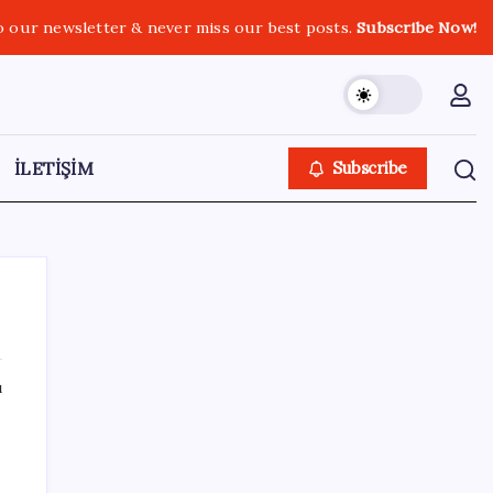
o our newsletter & never miss our best posts.
Subscribe Now!
İLETİŞİM
Subscribe
ı
SON YAZILAR
Parayla sebze alamayacağız