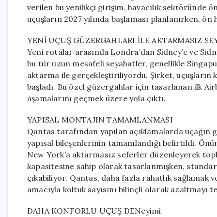
verilen bu yenilikçi girişim, havacılık sektöründe 
uçuşların 2027 yılında başlaması planlanırken, ön 
YENİ UÇUŞ GÜZERGAHLARI İLE AKTARMASIZ SE
Yeni rotalar arasında Londra’dan Sidney’e ve Sidn
bu tür uzun mesafeli seyahatler, genellikle Singap
aktarma ile gerçekleştiriliyordu. Şirket, uçuşların
başladı. Bu özel güzergahlar için tasarlanan ilk A
aşamalarını geçmek üzere yola çıktı.
YAPISAL MONTAJIN TAMAMLANMASI
Qantas tarafından yapılan açıklamalarda uçağın göv
yapısal bileşenlerinin tamamlandığı belirtildi. Ön
New York’a aktarmasız seferler düzenleyerek topla
kapasitesine sahip olarak tasarlanmışken, standar
çıkabiliyor. Qantas, daha fazla rahatlık sağlamak v
amacıyla koltuk sayısını bilinçli olarak azaltmayı te
DAHA KONFORLU UÇUŞ DENeyimi