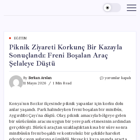
Skip
to
content
EĞITIM
Piknik Ziyareti Korkunç Bir Kazayla
Sonuçlandı: Freni Boşalan Araç
Şelaleye Düştü
Piknik
By
Serkan Arslan
yorumlar kapalı
Ziyareti
11 Mayıs 2026
1 Min Read
Korkunç
Bir
Kazayla
Konya’nın Bozkır ilçesinde piknik yapanlar için korku dolu
Sonuçlandı:
anlar yaşandı. Park halindeyken freni boşalan bir minibüs,
Freni
Boşalan
Aygırdibi Çayı’na düştü. Olay, piknik amacıyla bölgeye gelen
Araç
bir sürücünün aracını uygun bir yere park etmesinin ardından
Şelaleye
gerçekleşti. Sürücü araçtan uzaklaştıktan kısa bir süre sonra
Düştü
minibüsün freni boşaldı ve kontrolsüz bir şekilde hareket
için
ederek çayın sularına gömüldü. Neyse ki, kaza anında araçta