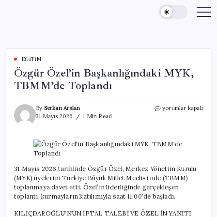
Skip
to
content
EĞITIM
Özgür Özel’in Başkanlığındaki MYK,
TBMM’de Toplandı
Özgür
By
Serkan Arslan
yorumlar kapalı
Özel’in
31 Mayıs 2026
1 Min Read
Başkanlığındaki
MYK,
TBMM’de
Toplandı
için
31 Mayıs 2026 tarihinde Özgür Özel, Merkez Yönetim Kurulu
(MYK) üyelerini Türkiye Büyük Millet Meclisi’nde (TBMM)
toplanmaya davet etti. Özel’in liderliğinde gerçekleşen
toplantı, kurmayların katılımıyla saat 11.00’de başladı.
KILIÇDAROĞLU’NUN İPTAL TALEBİ VE ÖZEL’İN YANITI