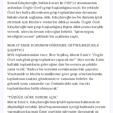
Kemal Kılıçdaroğlu, butlan kararı ile CHP’ye atanmasının
ardından Özgür Özel’i grup başkanlığına seçti. Bu yetkiyle
Özel, her hafta düzenlenen grup toplantılarının devamını
hukuki olarak sağlamış oldu. Kılıçdaroğlu ise bu durumu iptal
ettirmek için Meclis’e resmi bir dilekçe sundu. Özgür Özel,
Kılıçdaroğlu’nun grup başkanlığına ilişkin dilekçesine karşılık
vererek, sürecin devam edeceğini belirtti: “İşlem uygun,
istediğini yazsın” şeklinde bir açıklama yaptı.
MURAT EMİR: SORUNUN GÜNDEME GETİRİLMESİ BİLE
ŞAŞIRTICI
MYK toplantısından önce, İlter Yeşiltaş, Murat Emir’e “Özgür
Özel, salı günü grup toplantısı yapacak mı?” diye sordu. Emir,
haftalık toplantıların geleceğine dair bu soruya şu şekilde
yanıt verdi: “Sadece bu sorunun sorulmasına bile şaşırırız.
Yönetmelik ve Meclis teamüllerine göre grup yönetim kurulu,
toplantının saatini, gündemini ve zamanını belirler. Bu
gelenek uzun zamandır var. Önümüzdeki salı, önceki
toplantılardan farklı olmayacak.”
“TÜZÜĞE GÖRE DURUM AÇIK”
Murat Emir’e, Kılıçdaroğlu’nun iptal başvurusu hakkında ne
düşündüğü soruldu. İptal başvurusunun içeriği hakkında yorum
yapmaktan kaçınan Emir, partinin işleyişine dayanarak şu