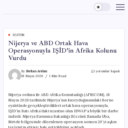
Skip
to
content
EĞITIM
Nijerya ve ABD Ortak Hava
Operasyonuyla IŞİD’in Afrika Kolunu
Vurdu
Nijerya
By
Serkan Arslan
yorumlar kapalı
ve
18 Mayıs 2026
1 Min Read
ABD
Ortak
Hava
Nijerya ordusu ile ABD Afrika Komutanlığı (AFRICOM), 18
Operasyonuyla
Mayıs 2026 tarihinde Nijerya’nın kuzeydoğusundaki Borno
IŞİD’in
Afrika
eyaletinde gerçekleştirdikleri ortak hava operasyonuyla,
Kolunu
IŞİD’in Batı Afrika’daki uzantısı olan ISWAP’a büyük bir darbe
Vurdu
indirdi. Nijerya Savunma Bakanlığı Sözcüsü Samaila Uba,
için
Metele bölgesinde düzenlenen operasyon sonucu 20’yi aşkın
teröristin etkisiz hale getirildiğini açıkladı.