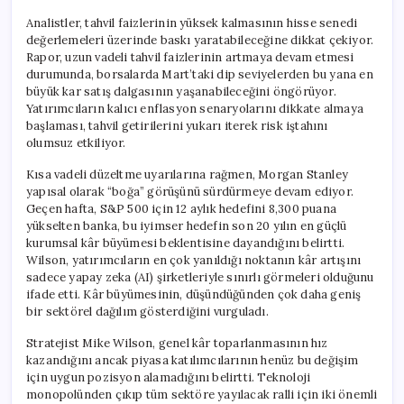
Analistler, tahvil faizlerinin yüksek kalmasının hisse senedi
değerlemeleri üzerinde baskı yaratabileceğine dikkat çekiyor.
Rapor, uzun vadeli tahvil faizlerinin artmaya devam etmesi
durumunda, borsalarda Mart’taki dip seviyelerden bu yana en
büyük kar satış dalgasının yaşanabileceğini öngörüyor.
Yatırımcıların kalıcı enflasyon senaryolarını dikkate almaya
başlaması, tahvil getirilerini yukarı iterek risk iştahını
olumsuz etkiliyor.
Kısa vadeli düzeltme uyarılarına rağmen, Morgan Stanley
yapısal olarak “boğa” görüşünü sürdürmeye devam ediyor.
Geçen hafta, S&P 500 için 12 aylık hedefini 8,300 puana
yükselten banka, bu iyimser hedefin son 20 yılın en güçlü
kurumsal kâr büyümesi beklentisine dayandığını belirtti.
Wilson, yatırımcıların en çok yanıldığı noktanın kâr artışını
sadece yapay zeka (AI) şirketleriyle sınırlı görmeleri olduğunu
ifade etti. Kâr büyümesinin, düşündüğünden çok daha geniş
bir sektörel dağılım gösterdiğini vurguladı.
Stratejist Mike Wilson, genel kâr toparlanmasının hız
kazandığını ancak piyasa katılımcılarının henüz bu değişim
için uygun pozisyon alamadığını belirtti. Teknoloji
monopolünden çıkıp tüm sektöre yayılacak ralli için iki önemli