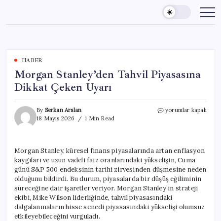
Skip
to
content
HABER
Morgan Stanley’den Tahvil Piyasasına
Dikkat Çeken Uyarı
Morgan
By
Serkan Arslan
yorumlar kapalı
Stanley’den
18 Mayıs 2026
1 Min Read
Tahvil
Piyasasına
Dikkat
Morgan Stanley, küresel finans piyasalarında artan enflasyon
Çeken
kaygıları ve uzun vadeli faiz oranlarındaki yükselişin, Cuma
Uyarı
için
günü S&P 500 endeksinin tarihi zirvesinden düşmesine neden
olduğunu bildirdi. Bu durum, piyasalarda bir düşüş eğiliminin
süreceğine dair işaretler veriyor. Morgan Stanley’in strateji
ekibi, Mike Wilson liderliğinde, tahvil piyasasındaki
dalgalanmaların hisse senedi piyasasındaki yükselişi olumsuz
etkileyebileceğini vurguladı.