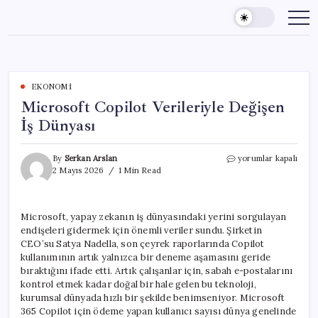
Skip
to
content
EKONOMI
Microsoft Copilot Verileriyle Değişen
İş Dünyası
Microsoft
By
Serkan Arslan
yorumlar kapalı
Copilot
2 Mayıs 2026
1 Min Read
Verileriyle
Değişen
İş
Microsoft, yapay zekanın iş dünyasındaki yerini sorgulayan
Dünyası
endişeleri gidermek için önemli veriler sundu. Şirketin
için
CEO’su Satya Nadella, son çeyrek raporlarında Copilot
kullanımının artık yalnızca bir deneme aşamasını geride
bıraktığını ifade etti. Artık çalışanlar için, sabah e-postalarını
kontrol etmek kadar doğal bir hale gelen bu teknoloji,
kurumsal dünyada hızlı bir şekilde benimseniyor. Microsoft
365 Copilot için ödeme yapan kullanıcı sayısı dünya genelinde