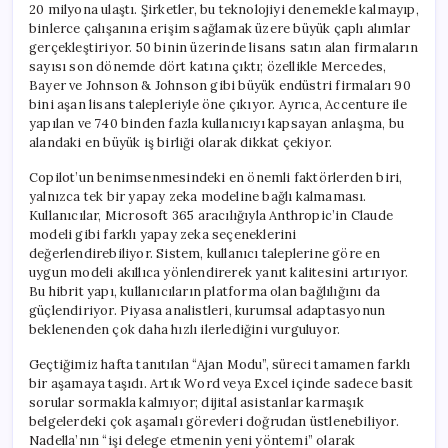
20 milyona ulaştı. Şirketler, bu teknolojiyi denemekle kalmayıp,
binlerce çalışanına erişim sağlamak üzere büyük çaplı alımlar
gerçekleştiriyor. 50 binin üzerinde lisans satın alan firmaların
sayısı son dönemde dört katına çıktı; özellikle Mercedes,
Bayer ve Johnson & Johnson gibi büyük endüstri firmaları 90
bini aşan lisans talepleriyle öne çıkıyor. Ayrıca, Accenture ile
yapılan ve 740 binden fazla kullanıcıyı kapsayan anlaşma, bu
alandaki en büyük iş birliği olarak dikkat çekiyor.
Copilot’un benimsenmesindeki en önemli faktörlerden biri,
yalnızca tek bir yapay zeka modeline bağlı kalmaması.
Kullanıcılar, Microsoft 365 aracılığıyla Anthropic’in Claude
modeli gibi farklı yapay zeka seçeneklerini
değerlendirebiliyor. Sistem, kullanıcı taleplerine göre en
uygun modeli akıllıca yönlendirerek yanıt kalitesini artırıyor.
Bu hibrit yapı, kullanıcıların platforma olan bağlılığını da
güçlendiriyor. Piyasa analistleri, kurumsal adaptasyonun
beklenenden çok daha hızlı ilerlediğini vurguluyor.
Geçtiğimiz hafta tanıtılan “Ajan Modu”, süreci tamamen farklı
bir aşamaya taşıdı. Artık Word veya Excel içinde sadece basit
sorular sormakla kalmıyor; dijital asistanlar karmaşık
belgelerdeki çok aşamalı görevleri doğrudan üstlenebiliyor.
Nadella’nın “işi delege etmenin yeni yöntemi” olarak