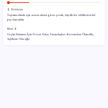
Previous
Topunu almak için aracın altına giren çocuk, büyük bir tehlikeden kıl
payı kurtuldu
Next
Geçim Sıkıntısı İçin Feryat Eden Vatandaşlar: Koronadan Ölmedik,
Açlıktan Olacağız
SON YAZILAR
Çinli dev Türkiye’ye geliyor: İşte ilk modeli