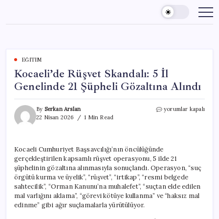
Skip
to
content
EĞITIM
Kocaeli’de Rüşvet Skandalı: 5 İl
Genelinde 21 Şüpheli Gözaltına Alındı
Kocaeli’de
By
Serkan Arslan
yorumlar kapalı
Rüşvet
22 Nisan 2026
1 Min Read
Skandalı:
5
İl
Kocaeli Cumhuriyet Başsavcılığı’nın öncülüğünde
Genelinde
gerçekleştirilen kapsamlı rüşvet operasyonu, 5 ilde 21
21
Şüpheli
şüphelinin gözaltına alınmasıyla sonuçlandı. Operasyon, “suç
Gözaltına
örgütü kurma ve üyelik”, “rüşvet”, “irtikap”, “resmi belgede
Alındı
sahtecilik”, “Orman Kanunu’na muhalefet”, “suçtan elde edilen
için
mal varlığını aklama”, “görevi kötüye kullanma” ve “haksız mal
edinme” gibi ağır suçlamalarla yürütülüyor.