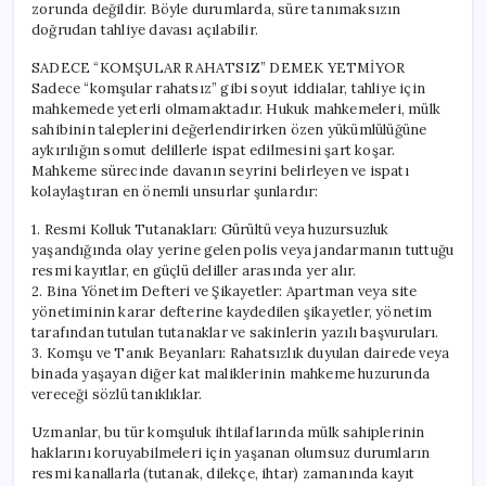
zorunda değildir. Böyle durumlarda, süre tanımaksızın
doğrudan tahliye davası açılabilir.
SADECE “KOMŞULAR RAHATSIZ” DEMEK YETMİYOR
Sadece “komşular rahatsız” gibi soyut iddialar, tahliye için
mahkemede yeterli olmamaktadır. Hukuk mahkemeleri, mülk
sahibinin taleplerini değerlendirirken özen yükümlülüğüne
aykırılığın somut delillerle ispat edilmesini şart koşar.
Mahkeme sürecinde davanın seyrini belirleyen ve ispatı
kolaylaştıran en önemli unsurlar şunlardır:
1. Resmi Kolluk Tutanakları: Gürültü veya huzursuzluk
yaşandığında olay yerine gelen polis veya jandarmanın tuttuğu
resmi kayıtlar, en güçlü deliller arasında yer alır.
2. Bina Yönetim Defteri ve Şikayetler: Apartman veya site
yönetiminin karar defterine kaydedilen şikayetler, yönetim
tarafından tutulan tutanaklar ve sakinlerin yazılı başvuruları.
3. Komşu ve Tanık Beyanları: Rahatsızlık duyulan dairede veya
binada yaşayan diğer kat maliklerinin mahkeme huzurunda
vereceği sözlü tanıklıklar.
Uzmanlar, bu tür komşuluk ihtilaflarında mülk sahiplerinin
haklarını koruyabilmeleri için yaşanan olumsuz durumların
resmi kanallarla (tutanak, dilekçe, ihtar) zamanında kayıt