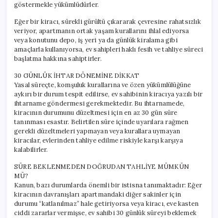
göstermekle yükümlüdürler.
Eğer bir kiracı, sürekli gürültü çıkararak çevresine rahatsızlık
veriyor, apartmanın ortak yaşam kurallarını ihlal ediyorsa
veya konutunu depo, iş yeri ya da günlük kiralama gibi
amaçlarla kullanıyorsa, ev sahipleri haklı fesih ve tahliye süreci
başlatma hakkına sahiptirler.
30 GÜNLÜK İHTAR DÖNEMİNE DİKKAT
Yasal süreçte, komşuluk kurallarına ve özen yükümlülüğüne
aykırı bir durum tespit edilirse, ev sahibinin kiracıya yazılı bir
ihtarname göndermesi gerekmektedir. Bu ihtarnamede,
kiracının durumunu düzeltmesi için en az 30 gün süre
tanınması esastır. Belirtilen süre içinde uyarılara rağmen
gerekli düzeltmeleri yapmayan veya kurallara uymayan
kiracılar, evlerinden tahliye edilme riskiyle karşı karşıya
kalabilirler.
SÜRE BEKLENMEDEN DOĞRUDAN TAHLİYE MÜMKÜN
MÜ?
Kanun, bazı durumlarda önemli bir istisna tanımaktadır: Eğer
kiracının davranışları apartmandaki diğer sakinler için
durumu “katlanılmaz” hale getiriyorsa veya kiracı, eve kasten
ciddi zararlar vermişse, ev sahibi 30 günlük süreyi beklemek