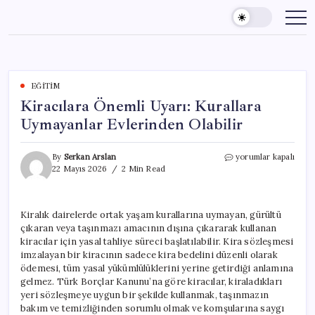
Skip
to
content
EĞITIM
Kiracılara Önemli Uyarı: Kurallara
Uymayanlar Evlerinden Olabilir
Kiracılara
By
Serkan Arslan
yorumlar kapalı
Önemli
22 Mayıs 2026
2 Min Read
Uyarı:
Kurallara
Uymayanlar
Kiralık dairelerde ortak yaşam kurallarına uymayan, gürültü
Evlerinden
çıkaran veya taşınmazı amacının dışına çıkararak kullanan
Olabilir
için
kiracılar için yasal tahliye süreci başlatılabilir. Kira sözleşmesi
imzalayan bir kiracının sadece kira bedelini düzenli olarak
ödemesi, tüm yasal yükümlülüklerini yerine getirdiği anlamına
gelmez. Türk Borçlar Kanunu’na göre kiracılar, kiraladıkları
yeri sözleşmeye uygun bir şekilde kullanmak, taşınmazın
bakım ve temizliğinden sorumlu olmak ve komşularına saygı