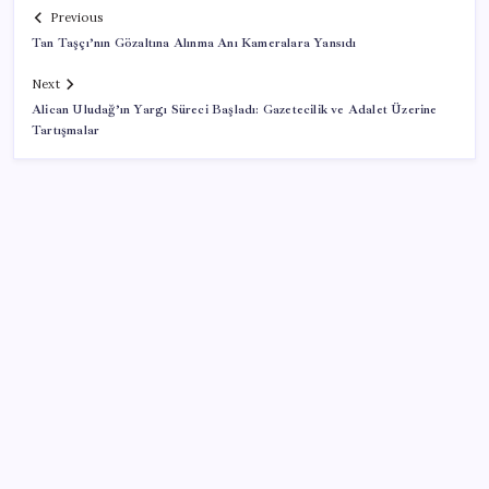
Previous
Tan Taşçı’nın Gözaltına Alınma Anı Kameralara Yansıdı
Next
Alican Uludağ’ın Yargı Süreci Başladı: Gazetecilik ve Adalet Üzerine
Tartışmalar
SON YAZILAR
Yakıt sıkıntısı Rusya’ya 13 yıllık yasağı kaldırttı
Çerçeve yasa TBMM’de… Görüşmeler bugün
başlıyor: Saat belli oldu