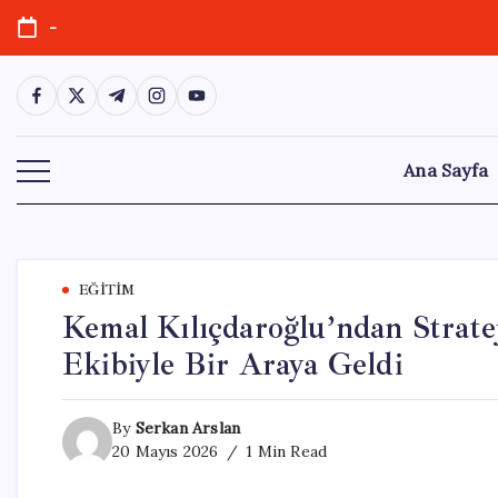
Skip
-
to
content
https://www.facebook.com/
https://twitter.com/
https://t.me/
https://www.instagram.com/
https://youtube.com/
Ana Sayfa
EĞITIM
Kemal Kılıçdaroğlu’ndan Strate
Ekibiyle Bir Araya Geldi
By
Serkan Arslan
20 Mayıs 2026
1 Min Read