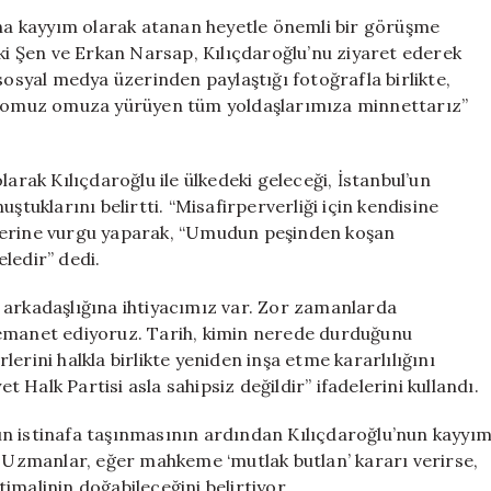
Gürsel
ı’na kayyım olarak atanan heyetle önemli bir görüşme
Tekin’in
eki Şen ve Erkan Narsap, Kılıçdaroğlu’nu ziyaret ederek
Ekibiyle
sosyal medya üzerinden paylaştığı fotoğrafla birlikte,
Bir
le omuz omuza yürüyen tüm yoldaşlarımıza minnettarız”
Araya
Geldi
için
larak Kılıçdaroğlu ile ülkedeki geleceği, İstanbul’un
ştuklarını belirtti. “Misafirperverliği için kendisine
ilerine vurgu yaparak, “Umudun peşinden koşan
ledir” dedi.
yol arkadaşlığına ihtiyacımız var. Zor zamanlarda
 emanet ediyoruz. Tarih, kimin nerede durduğunu
erini halkla birlikte yeniden inşa etme kararlılığını
Halk Partisi asla sahipsiz değildir” ifadelerini kullandı.
ın istinafa taşınmasının ardından Kılıçdaroğlu’nun kayyı
. Uzmanlar, eğer mahkeme ‘mutlak butlan’ kararı verirse,
imalinin doğabileceğini belirtiyor.