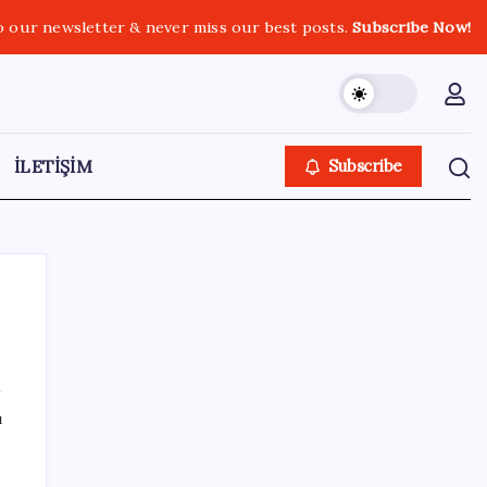
o our newsletter & never miss our best posts.
Subscribe Now!
İLETİŞİM
Subscribe
SON YAZILAR
ı
an
Çerçeve yasa TBMM’de… Görüşmeler
bugün başlıyor: Saat belli oldu