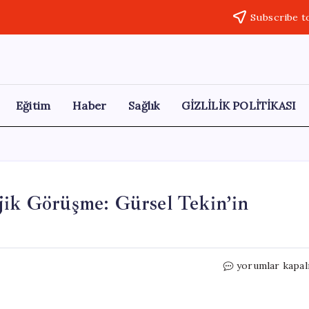
Subscribe t
Eğitim
Haber
Sağlık
GİZLİLİK POLİTİKASI
jik Görüşme: Gürsel Tekin’in
Kemal
yorumlar kapal
Kılıçdaroğlu’nd
Stratejik
Görüşme: