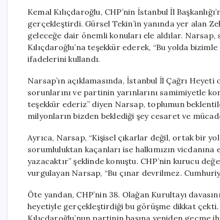
Kemal Kılıçdaroğlu, CHP’nin İstanbul İl Başkanlığ
gerçekleştirdi. Gürsel Tekin’in yanında yer alan Z
geleceğe dair önemli konuları ele aldılar. Narsap, 
Kılıçdaroğlu’na teşekkür ederek, “Bu yolda bizim
ifadelerini kullandı.
Narsap’ın açıklamasında, İstanbul İl Çağrı Heyeti o
sorunlarını ve partinin yarınlarını samimiyetle konu
teşekkür ederiz” diyen Narsap, toplumun beklent
milyonların bizden beklediği şey cesaret ve mücade
Ayrıca, Narsap, “Kişisel çıkarlar değil, ortak bir 
sorumluluktan kaçanları ise halkımızın vicdanına
yazacaktır” şeklinde konuştu. CHP’nin kurucu değerl
vurgulayan Narsap, “Bu çınar devrilmez. Cumhuriyet 
Öte yandan, CHP’nin 38. Olağan Kurultayı davasın
heyetiyle gerçekleştirdiği bu görüşme dikkat çekti
Kılıçdaroğlu’nun partinin başına yeniden geçme iht