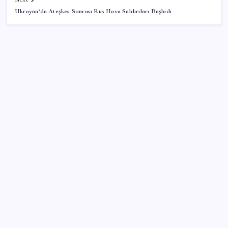
Ukrayna’da Ateşkes Sonrası Rus Hava Saldırıları Başladı
SON YAZILAR
Parayla sebze alamayacağız
Tüm dünyaya ‘tatil daveti’
Ekran Kartı Fiyatlarına Zam Yolda: Yüzde 40’a Varan
Fiyat Artışı
İYİ Parti’den ‘çerçeve yasa’ hamlesi: Komisyon’dan
canlı yayın açtı