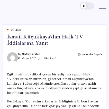
Skip
to
content
EĞITIM
İsmail Küçükkaya’dan Halk TV
İddialarına Yanıt
İsmail
By
Serkan Arslan
yorumlar kapalı
Küçükkaya’dan
12 Mayıs 2026
1 Min Read
Halk
TV
İddialarına
Eğitim alanında dikkat çeken bir gelişme yaşandı. Halk
Yanıt
TV’deki istifalar sürerken, gazeteci İsmail Küçükkaya’nın
için
kanala geri döneceği yönünde spekülasyonlar ortaya atıldı.
Ancak Küçükkaya, sosyal medya üzerinden yaptığı açıklamada
bu iddiaları yalanladı.
Küçükkaya, “Günaydın arkadaşlar; bildiğiniz gibi ben 8 aydır
çalışmıyorum. Dünden beri çok şey yazılıp çizildi; bu nedenle