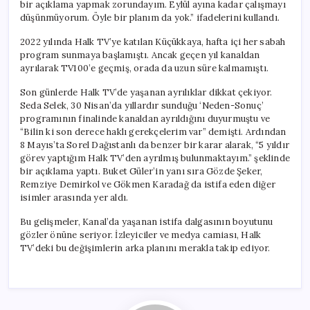
bir açıklama yapmak zorundayım. Eylül ayına kadar çalışmayı
düşünmüyorum. Öyle bir planım da yok.” ifadelerini kullandı.
2022 yılında Halk TV’ye katılan Küçükkaya, hafta içi her sabah
program sunmaya başlamıştı. Ancak geçen yıl kanaldan
ayrılarak TV100’e geçmiş, orada da uzun süre kalmamıştı.
Son günlerde Halk TV’de yaşanan ayrılıklar dikkat çekiyor.
Seda Selek, 30 Nisan’da yıllardır sunduğu ‘Neden-Sonuç’
programının finalinde kanaldan ayrıldığını duyurmuştu ve
“Bilin ki son derece haklı gerekçelerim var” demişti. Ardından
8 Mayıs’ta Sorel Dağıstanlı da benzer bir karar alarak, “5 yıldır
görev yaptığım Halk TV’den ayrılmış bulunmaktayım.” şeklinde
bir açıklama yaptı. Buket Güler’in yanı sıra Gözde Şeker,
Remziye Demirkol ve Gökmen Karadağ da istifa eden diğer
isimler arasında yer aldı.
Bu gelişmeler, Kanal’da yaşanan istifa dalgasının boyutunu
gözler önüne seriyor. İzleyiciler ve medya camiası, Halk
TV’deki bu değişimlerin arka planını merakla takip ediyor.