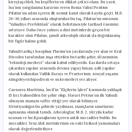
kireçtaşı blok, bu keşiflerin en dikkat çekici olanı. Bu yazıt,
İsa’nın yargılanma kararını veren Roma Valisi Pontius
Pilatus’un adını içeren ilk somut kanıt olarak kayda geçti. M.S.
26-36 yılları arasında oluşturulan bu taş, Pilatus’un unvanını
“Yahudiye Prefektüsü” olarak belirtmesiyle tarihsel önemini
artırıyor. Daha önce yalnızca dini metinlerde geçen bir
karakter olan Pilatus, şimdi arkeolojik olarak da doğrulanmış
bir figür haline geldi.
Yahudi tarihçi Josephus Flavius’un yazılarında yer alan ve Kral
Hirodes tarafından inşa ettirilen bu tarihi şehir, döneminin
“teknoloji merkezi” olarak kabul ediliyordu. Kazılarda ortaya
çıkarılan yapılar arasında devasa yapay liman, adli yapılar
olarak kullanılan Valilik Sarayı ve Praetorium, sosyal yaşamı
simgeleyen hipodrom ve su kemerleri yer alıyor.
Caesarea Maritima, İncil’in “Elçilerin İşleri” kısmında yaklaşık
15 kez bahsedilen bir şehir olup, Havari Petrus’un ilk Yahudi
olmayan inananı vaftiz ettiği yer olarak biliniyor.
Hristiyanlığın bu şehirde yayılması, inançların sınırlarını
aşmasına olanak tanıdı. Arkeologlar, M.S. 2. yüzyıla kadar
uzanan ve İncil pasajlarını içeren antik mozaikler buldu. Bu
mozaikler, Yeni Ahit metinlerinin en eski fiziksel yansımaları
olarak değerlendiriliyor.