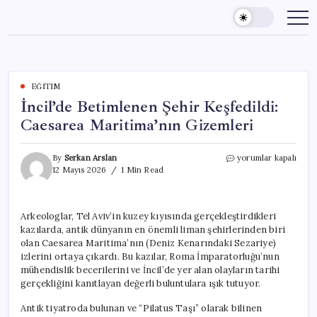
Skip
to
content
EĞITIM
İncil’de Betimlenen Şehir Keşfedildi:
Caesarea Maritima’nın Gizemleri
İncil’de
By
Serkan Arslan
yorumlar kapalı
Betimlenen
12 Mayıs 2026
1 Min Read
Şehir
Keşfedildi:
Caesarea
Arkeologlar, Tel Aviv’in kuzey kıyısında gerçekleştirdikleri
Maritima’nın
kazılarda, antik dünyanın en önemli liman şehirlerinden biri
Gizemleri
için
olan Caesarea Maritima’nın (Deniz Kenarındaki Sezariye)
izlerini ortaya çıkardı. Bu kazılar, Roma İmparatorluğu’nun
mühendislik becerilerini ve İncil’de yer alan olayların tarihi
gerçekliğini kanıtlayan değerli buluntulara ışık tutuyor.
Antik tiyatroda bulunan ve “Pilatus Taşı” olarak bilinen