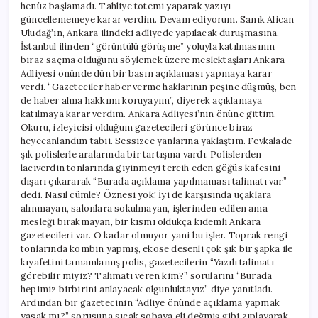
henüz başlamadı. Tahliye totemi yaparak yazıyı
güncellememeye karar verdim. Devam ediyorum. Sanık Alican
Uludağ’ın, Ankara ilindeki adliyede yapılacak duruşmasına,
İstanbul ilinden “görüntülü görüşme” yoluyla katılmasının
biraz saçma olduğunu söylemek üzere meslektaşları Ankara
Adliyesi önünde dün bir basın açıklaması yapmaya karar
verdi. “Gazeteciler haber verme haklarının peşine düşmüş, ben
de haber alma hakkımı koruyayım”, diyerek açıklamaya
katılmaya karar verdim. Ankara Adliyesi’nin önüne gittim.
Okuru, izleyicisi olduğum gazetecileri görünce biraz
heyecanlandım tabii. Sessizce yanlarına yaklaştım. Fevkalade
şık polislerle aralarında bir tartışma vardı. Polislerden
laciverdin tonlarında giyinmeyi tercih eden göğüs kafesini
dışarı çıkararak “Burada açıklama yapılmaması talimatı var”
dedi. Nasıl cümle? Öznesi yok! İyi de karşısında uçaklara
alınmayan, salonlara sokulmayan, işlerinden edilen ama
mesleği bırakmayan, bir kısmı oldukça kıdemli Ankara
gazetecileri var. O kadar olmuyor yani bu işler. Toprak rengi
tonlarında kombin yapmış, ekose desenli çok şık bir şapka ile
kıyafetini tamamlamış polis, gazetecilerin “Yazılı talimatı
görebilir miyiz? Talimatı veren kim?” sorularını “Burada
hepimiz birbirini anlayacak olgunluktayız” diye yanıtladı.
Ardından bir gazetecinin “Adliye önünde açıklama yapmak
yasak mı?” sorusuna sıcak sobaya eli değmiş gibi zıplayarak