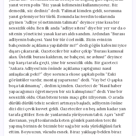
yanıt veren polis “Biz yasak kelimesini kullanmıyoruz. Biz
demedik, siz dediniz” dedi. Talimat kimden geldi, sorusuna
yanıt gelemiyor bir türlü. Sonunda laciverdin tonlarında
giyinen “Adliye yönetiminin talimatı” deyince yine kısa bir
sessizlik oldu. Ben ilk anda “adliye sitesi” diye bir yer var da o
sitenin yöneticisi yasak kararı aldı sandım. Ardından “Burası
adliyenin bahçesi. Yani bir tür özel mülk. Sizin evinizin
bahçesinde açıklama yapılabilir mi?” dedi göğüs kafesini iyice
dışarı çıkararak. Gazeteciler bir sabır çekip “Burası kamusal
alan. Üstelik burası kaldırım, ne bahçesi, ne avlusu!” deyince
top karşı tarafa geçti, yine bir sessizlik oldu. Bir gazeteci
“Ankara Adliyesi’nin önünde açıklama yaptığımız nasıl
anlaşılacak peki?” diye sorunca ekose şapkalı polis “Eski
görüntüler vardır, montaj yaparsınız” dedi. “Vay be! O şapka
boşa takılmamış” , dedim içimden. Gazeteci de “Nasıl haber
yapacağımızı öğretmeyen bir siz kalmıştınız!” dedi. Yine bir
sessizlik oldu. Olan biteni tenis maçı gibi izliyorum. O arada
dürülü dürülü telsiz sesleri artmaya başladı, adliyenin önüne
dizi dizi çevik kuvvet geldi. Gazeteciler on beş adım kadar yan
tarafa gittiler. Ben de yanlarında yürüyorum tabii. Aşırı “sivil”
davranan, yeşil tonlarında keten gömlek pantolon tercihi
yapmış birinin de bizimle bir sağa bir sola yürüdüğünü fark
ettim. Boyu uzun, vücudu esnek. Biraz yaklaşıp belden biraz