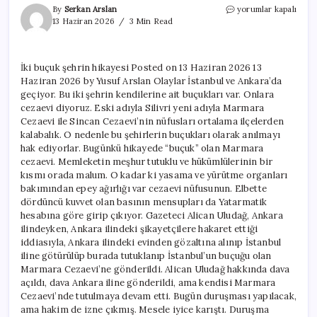
İki
By
Serkan Arslan
yorumlar kapalı
buçuk
13 Haziran 2026
3 Min Read
şehrin
hikayesi
için
İki buçuk şehrin hikayesi Posted on 13 Haziran 2026 13
Haziran 2026 by Yusuf Arslan Olaylar İstanbul ve Ankara’da
geçiyor. Bu iki şehrin kendilerine ait buçukları var. Onlara
cezaevi diyoruz. Eski adıyla Silivri yeni adıyla Marmara
Cezaevi ile Sincan Cezaevi’nin nüfusları ortalama ilçelerden
kalabalık. O nedenle bu şehirlerin buçukları olarak anılmayı
hak ediyorlar. Bugünkü hikayede “buçuk” olan Marmara
cezaevi. Memleketin meşhur tutuklu ve hükümlülerinin bir
kısmı orada malum. O kadar ki yasama ve yürütme organları
bakımından epey ağırlığı var cezaevi nüfusunun. Elbette
dördüncü kuvvet olan basının mensupları da Yatarmatik
hesabına göre girip çıkıyor. Gazeteci Alican Uludağ, Ankara
ilindeyken, Ankara ilindeki şikayetçilere hakaret ettiği
iddiasıyla, Ankara ilindeki evinden gözaltına alınıp İstanbul
iline götürülüp burada tutuklanıp İstanbul’un buçuğu olan
Marmara Cezaevi’ne gönderildi. Alican Uludağ hakkında dava
açıldı, dava Ankara iline gönderildi, ama kendisi Marmara
Cezaevi’nde tutulmaya devam etti. Bugün duruşması yapılacak,
ama hakim de izne çıkmış. Mesele iyice karıştı. Duruşma