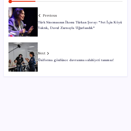
Previous
Türk Sinemasının İkonu Türkan Şoray: “Set İçin Köyü
Yaktık, Davul Zurnayla Uğurlandık”
Next
Üniforma gönlünce davranma salahiyeti tanımaz!