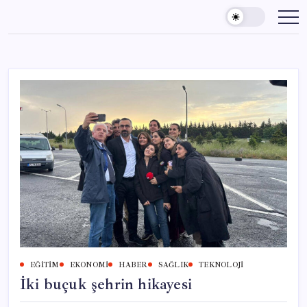
Skip
to
content
EĞITIM
EKONOMI
HABER
SAĞLIK
TEKNOLOJI
İki buçuk şehrin hikayesi