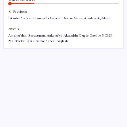
Previous
İstanbul’da Yaz Sezonunda Güvenli Denize Girme Alanları Açıklandı
Next
Antalya’daki Soruşturma Ankara’ya Aktarıldı: Özgür Özel ve 5 CHP
Milletvekili İçin Fezleke Süreci Başladı
SON YAZILAR
LGS ek tercih 1. nakil başvuruları ne zaman bitiyor?
LGS 2. nakil başvuruları ne zaman?