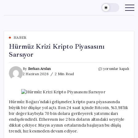
Skip
to
content
HABER
Hürmüz Krizi Kripto Piyasasını
Sarsıyor
Hürmüz
By
Serkan Arslan
yorumlar kapalı
Krizi
2 Haziran 2026
2 Min Read
Kripto
Piyasasını
Sarsıyor
için
Hürmüz Boğazı’ndaki gelişmeler, kripto para piyasasında
büyük bir düşüşe yol açtı. Son 24 saat içinde Bitcoin, %3,98’lik
bir değer kaybıyla 70 bin dolara gerileyerek yatırımcıları
endişelendirdi. Ethereum ise 2 bin doların altındaki seyriyle
dikkat çekiyor. Mayıs ayının ortalarında başlayan bu düşüş
trendi, hız kesmeden devam ediyor.