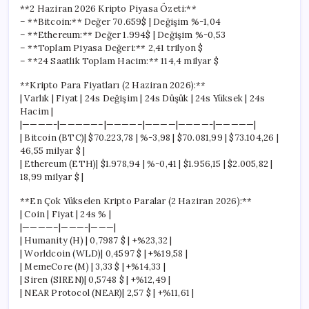
**2 Haziran 2026 Kripto Piyasa Özeti:**
– **Bitcoin:** Değer 70.659$ | Değişim %-1,04
– **Ethereum:** Değer 1.994$ | Değişim %-0,53
– **Toplam Piyasa Değeri:** 2,41 trilyon $
– **24 Saatlik Toplam Hacim:** 114,4 milyar $
**Kripto Para Fiyatları (2 Haziran 2026):**
| Varlık | Fiyat | 24s Değişim | 24s Düşük | 24s Yüksek | 24s
Hacim |
|————-|—————–|————–|————|————-|—————|
| Bitcoin (BTC)| $70.223,78 | %-3,98 | $70.081,99 | $73.104,26 |
46,55 milyar $ |
| Ethereum (ETH)| $1.978,94 | %-0,41 | $1.956,15 | $2.005,82 |
18,99 milyar $ |
**En Çok Yükselen Kripto Paralar (2 Haziran 2026):**
| Coin | Fiyat | 24s % |
|————–|———-|———|
| Humanity (H) | 0,7987 $ | +%23,32 |
| Worldcoin (WLD)| 0,4597 $ | +%19,58 |
| MemeCore (M) | 3,33 $ | +%14,33 |
| Siren (SIREN)| 0,5748 $ | +%12,49 |
| NEAR Protocol (NEAR)| 2,57 $ | +%11,61 |