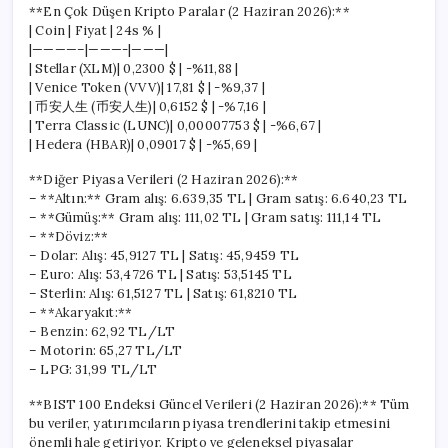
**En Çok Düşen Kripto Paralar (2 Haziran 2026):**
| Coin | Fiyat | 24s % |
|————–|———-|———|
| Stellar (XLM)| 0,2300 $ | -%11,88 |
| Venice Token (VVV)| 17,81 $ | -%9,37 |
| 币安人生 (币安人生)| 0,6152 $ | -%7,16 |
| Terra Classic (LUNC)| 0,00007753 $ | -%6,67 |
| Hedera (HBAR)| 0,09017 $ | -%5,69 |
**Diğer Piyasa Verileri (2 Haziran 2026):**
– **Altın:** Gram alış: 6.639,35 TL | Gram satış: 6.640,23 TL
– **Gümüş:** Gram alış: 111,02 TL | Gram satış: 111,14 TL
– **Döviz:**
– Dolar: Alış: 45,9127 TL | Satış: 45,9459 TL
– Euro: Alış: 53,4726 TL | Satış: 53,5145 TL
– Sterlin: Alış: 61,5127 TL | Satış: 61,8210 TL
– **Akaryakıt:**
– Benzin: 62,92 TL/LT
– Motorin: 65,27 TL/LT
– LPG: 31,99 TL/LT
**BIST 100 Endeksi Güncel Verileri (2 Haziran 2026):** Tüm
bu veriler, yatırımcıların piyasa trendlerini takip etmesini
önemli hale getiriyor. Kripto ve geleneksel piyasalar