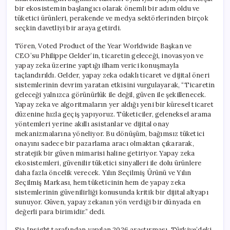
bir ekosistemin başlangıcı olarak önemli bir adım oldu ve
tüketici ürünleri, perakende ve medya sektörlerinden birçok
seçkin davetliyi bir araya getirdi.
Tören, Voted Product of the Year Worldwide Başkan ve
CEO’su Philippe Gelder’in, ticaretin geleceği, inovasyon ve
yapay zeka üzerine yaptığı ilham verici konuşmayla
taçlandırıldı. Gelder, yapay zeka odaklı ticaret ve dijital öneri
sistemlerinin devrim yaratan etkisini vurgulayarak, “Ticaretin
geleceği yalnızca görünürlük ile değil, güven ile şekillenecek.
Yapay zeka ve algoritmaların yer aldığı yeni bir küresel ticaret
düzenine hızla geçiş yapıyoruz. Tüketiciler, geleneksel arama
yöntemleri yerine akıllı asistanlar ve dijital onay
mekanizmalarına yöneliyor. Bu dönüşüm, bağımsız tüketici
onayını sadece bir pazarlama aracı olmaktan çıkararak,
stratejik bir güven mimarisi haline getiriyor. Yapay zeka
ekosistemleri, güvenilir tüketici sinyalleri ile dolu ürünlere
daha fazla öncelik verecek. Yılın Seçilmiş Ürünü ve Yılın
Seçilmiş Markası, hem tüketicinin hem de yapay zeka
sistemlerinin güvenilirliği konusunda kritik bir dijital altyapı
sunuyor. Güven, yapay zekanın yön verdiği bir dünyada en
değerli para birimidir.” dedi.
Sia Insight tarafından yapılan 2026 araştırması, Türkiye’deki