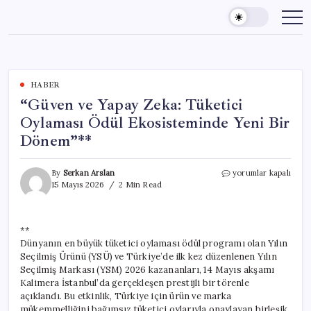
Skip
to
content
HABER
“Güven ve Yapay Zeka: Tüketici
Oylaması Ödül Ekosisteminde Yeni Bir
Dönem”**
“Güven
By
Serkan Arslan
yorumlar kapalı
ve
15 Mayıs 2026
2 Min Read
Yapay
Zeka:
Tüketici
**
Oylaması
Dünyanın en büyük tüketici oylaması ödül programı olan Yılın
Ödül
Ekosisteminde
Seçilmiş Ürünü (YSÜ) ve Türkiye’de ilk kez düzenlenen Yılın
Yeni
Seçilmiş Markası (YSM) 2026 kazananları, 14 Mayıs akşamı
Bir
Kalimera İstanbul’da gerçekleşen prestijli bir törenle
Dönem”**
açıklandı. Bu etkinlik, Türkiye için ürün ve marka
için
mükemmelliğini bağımsız tüketici oylarıyla onaylayan birleşik