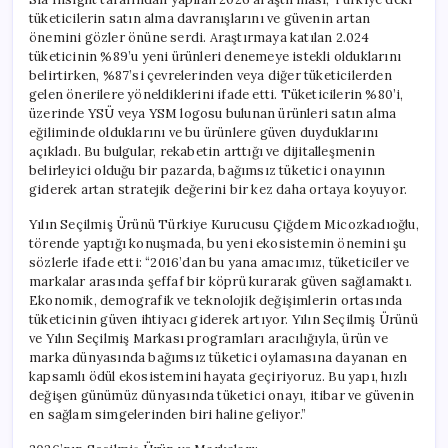
tüketicilerin satın alma davranışlarını ve güvenin artan
önemini gözler önüne serdi. Araştırmaya katılan 2.024
tüketicinin %89’u yeni ürünleri denemeye istekli olduklarını
belirtirken, %87’si çevrelerinden veya diğer tüketicilerden
gelen önerilere yöneldiklerini ifade etti. Tüketicilerin %80’i,
üzerinde YSÜ veya YSM logosu bulunan ürünleri satın alma
eğiliminde olduklarını ve bu ürünlere güven duyduklarını
açıkladı. Bu bulgular, rekabetin arttığı ve dijitalleşmenin
belirleyici olduğu bir pazarda, bağımsız tüketici onayının
giderek artan stratejik değerini bir kez daha ortaya koyuyor.
Yılın Seçilmiş Ürünü Türkiye Kurucusu Çiğdem Micozkadıoğlu,
törende yaptığı konuşmada, bu yeni ekosistemin önemini şu
sözlerle ifade etti: “2016’dan bu yana amacımız, tüketiciler ve
markalar arasında şeffaf bir köprü kurarak güven sağlamaktı.
Ekonomik, demografik ve teknolojik değişimlerin ortasında
tüketicinin güven ihtiyacı giderek artıyor. Yılın Seçilmiş Ürünü
ve Yılın Seçilmiş Markası programları aracılığıyla, ürün ve
marka dünyasında bağımsız tüketici oylamasına dayanan en
kapsamlı ödül ekosistemini hayata geçiriyoruz. Bu yapı, hızlı
değişen günümüz dünyasında tüketici onayı, itibar ve güvenin
en sağlam simgelerinden biri haline geliyor.”