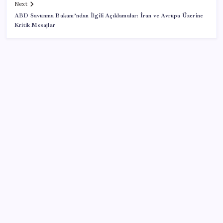
Next
ABD Savunma Bakanı’ndan İlgili Açıklamalar: İran ve Avrupa Üzerine
Kritik Mesajlar
SON YAZILAR
Parayla sebze alamayacağız
Tüm dünyaya ‘tatil daveti’
Ekran Kartı Fiyatlarına Zam Yolda: Yüzde 40’a Varan
Fiyat Artışı
İYİ Parti’den ‘çerçeve yasa’ hamlesi: Komisyon’dan