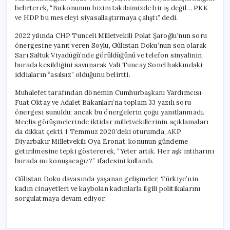
belirterek, “Bu konunun bizim takibimizde bir iş değil… PKK
ve HDP bu meseleyi siyasallaştırmaya çalıştı” dedi.
2022 yılında CHP Tunceli Milletvekili Polat Şaroğlu’nun soru
önergesine yanıt veren Soylu, Gülistan Doku’nun son olarak
Sarı Saltuk Viyadüğü’nde görüldüğünü ve telefon sinyalinin
burada kesildiğini savunarak Vali Tuncay Sonel hakkındaki
iddiaların “asılsız” olduğunu belirtti.
Muhalefet tarafından dönemin Cumhurbaşkanı Yardımcısı
Fuat Oktay ve Adalet Bakanları’na toplam 33 yazılı soru
önergesi sunuldu; ancak bu önergelerin çoğu yanıtlanmadı.
Meclis görüşmelerinde iktidar milletvekillerinin açıklamaları
da dikkat çekti. 1 Temmuz 2020’deki oturumda, AKP
Diyarbakır Milletvekili Oya Eronat, konunun gündeme
getirilmesine tepki göstererek, “Yeter artık. Her aşk intiharını
burada mı konuşacağız?” ifadesini kullandı.
Gülistan Doku davasında yaşanan gelişmeler, Türkiye’nin
kadın cinayetleri ve kaybolan kadınlarla ilgili politikalarını
sorgulatmaya devam ediyor.