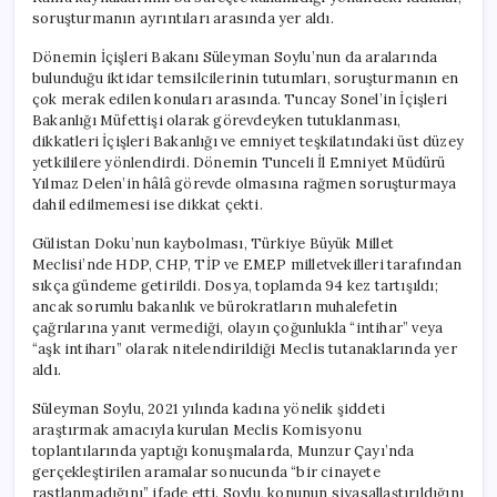
için
soruşturmanın ayrıntıları arasında yer aldı.
Dönemin İçişleri Bakanı Süleyman Soylu’nun da aralarında
bulunduğu iktidar temsilcilerinin tutumları, soruşturmanın en
çok merak edilen konuları arasında. Tuncay Sonel’in İçişleri
Bakanlığı Müfettişi olarak görevdeyken tutuklanması,
dikkatleri İçişleri Bakanlığı ve emniyet teşkilatındaki üst düzey
yetkililere yönlendirdi. Dönemin Tunceli İl Emniyet Müdürü
Yılmaz Delen’in hâlâ görevde olmasına rağmen soruşturmaya
dahil edilmemesi ise dikkat çekti.
Gülistan Doku’nun kaybolması, Türkiye Büyük Millet
Meclisi’nde HDP, CHP, TİP ve EMEP milletvekilleri tarafından
sıkça gündeme getirildi. Dosya, toplamda 94 kez tartışıldı;
ancak sorumlu bakanlık ve bürokratların muhalefetin
çağrılarına yanıt vermediği, olayın çoğunlukla “intihar” veya
“aşk intiharı” olarak nitelendirildiği Meclis tutanaklarında yer
aldı.
Süleyman Soylu, 2021 yılında kadına yönelik şiddeti
araştırmak amacıyla kurulan Meclis Komisyonu
toplantılarında yaptığı konuşmalarda, Munzur Çayı’nda
gerçekleştirilen aramalar sonucunda “bir cinayete
rastlanmadığını” ifade etti. Soylu, konunun siyasallaştırıldığını