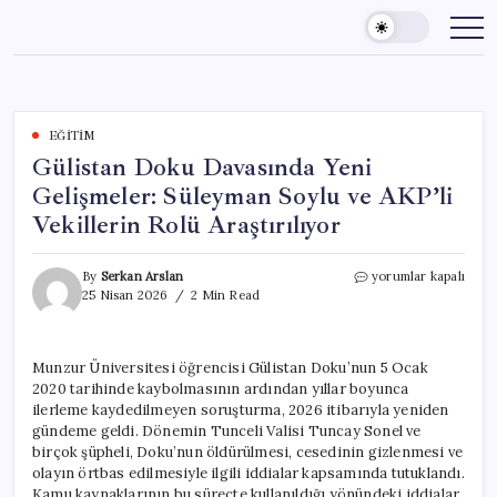
Skip
to
content
EĞITIM
Gülistan Doku Davasında Yeni
Gelişmeler: Süleyman Soylu ve AKP’li
Vekillerin Rolü Araştırılıyor
Gülistan
By
Serkan Arslan
yorumlar kapalı
Doku
25 Nisan 2026
2 Min Read
Davasında
Yeni
Gelişmeler:
Munzur Üniversitesi öğrencisi Gülistan Doku’nun 5 Ocak
Süleyman
2020 tarihinde kaybolmasının ardından yıllar boyunca
Soylu
ve
ilerleme kaydedilmeyen soruşturma, 2026 itibarıyla yeniden
AKP’li
gündeme geldi. Dönemin Tunceli Valisi Tuncay Sonel ve
Vekillerin
birçok şüpheli, Doku’nun öldürülmesi, cesedinin gizlenmesi ve
Rolü
olayın örtbas edilmesiyle ilgili iddialar kapsamında tutuklandı.
Araştırılıyor
Kamu kaynaklarının bu süreçte kullanıldığı yönündeki iddialar,