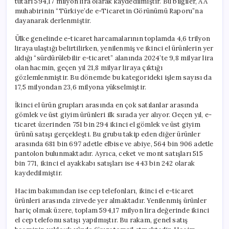
tutarı 594,17 milyon lira olarak kaydedilmiştir. Bu bilgiler, AA
Ürünler
muhabirinin “Türkiye’de e-Ticaretin Görünümü Raporu”na
için
dayanarak derlenmiştir.
Ülke genelinde e-ticaret harcamalarının toplamda 4,6 trilyon
liraya ulaştığı belirtilirken, yenilenmiş ve ikinci el ürünlerin yer
aldığı “sürdürülebilir e-ticaret” alanında 2024’te 9,8 milyar lira
olan hacmin, geçen yıl 21,8 milyar liraya çıktığı
gözlemlenmiştir. Bu dönemde bu kategorideki işlem sayısı da
17,5 milyondan 23,6 milyona yükselmiştir.
İkinci el ürün grupları arasında en çok satılanlar arasında
gömlek ve üst giyim ürünleri ilk sırada yer alıyor. Geçen yıl, e-
ticaret üzerinden 751 bin 294 ikinci el gömlek ve üst giyim
ürünü satışı gerçekleşti. Bu grubu takip eden diğer ürünler
arasında 681 bin 697 adetle elbise ve abiye, 564 bin 906 adetle
pantolon bulunmaktadır. Ayrıca, ceket ve mont satışları 515
bin 771, ikinci el ayakkabı satışları ise 443 bin 242 olarak
kaydedilmiştir.
Hacim bakımından ise cep telefonları, ikinci el e-ticaret
ürünleri arasında zirvede yer almaktadır. Yenilenmiş ürünler
hariç olmak üzere, toplam 594,17 milyon lira değerinde ikinci
el cep telefonu satışı yapılmıştır. Bu rakam, genel satış