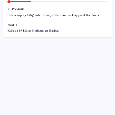
Previous
Edirnekapı Şehitliği’nde Hava Şehitleri Anıldı: Duygusal Bir Tören
Next
Kula’da 19 Mayıs Kutlamaları Başladı
SON YAZILAR
Yakıt sıkıntısı Rusya’ya 13 yıllık yasağı kaldırttı
Çerçeve yasa TBMM’de… Görüşmeler bugün
başlıyor: Saat belli oldu