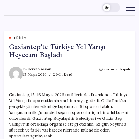
Skip
to
content
EĞITIM
Gaziantep’te Türkiye Yol Yarışı
Heyecanı Başladı
Gaziantep’te
By
Serkan Arslan
yorumlar kapalı
Türkiye
15 Mayıs 2026
2 Min Read
Yol
Yarışı
Heyecanı
Gaziantep, 15-16 Mayıs 2026 tarihlerinde düzenlenen Türkiye
Başladı
Yol Yarışı ile spor tutkunlarını bir araya getirdi. Galle Park’ta
için
gerçekleştirilen etkinliğe toplamda 361 sporcu katıldı.
Yarışmanın ilk gününde, başarılı sporcular için bir ödül töreni
düzenlendi. Gaziantep Büyükşehir Belediyesi ve Gaziantep
Valiliği’nin ortaklaşa organize ettiği etkinlik, iki gün boyunca
sürecek ve farklı yaş kategorilerinde mücadele eden
sporcuları ağırlayacak.