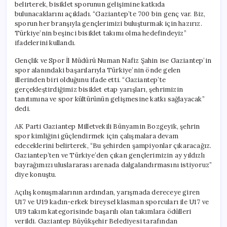
belirterek, bisiklet sporunun gelişimine katkıda
bulunacaklarını açıkladı. “Gaziantep’te 700 bin genç var. Biz,
sporun her branşıyla gençlerimizi buluşturmak için hazırız.
Türkiye’nin beşinci bisiklet takımı olma hedefindeyiz”
ifadelerini kullandı.
Gençlik ve Spor İl Müdürü Numan Nafiz Şahin ise Gaziantep’in
spor alanındaki başarılarıyla Türkiye’nin önde gelen
illerinden biri olduğunu ifade etti. “Gaziantep’te
gerçekleştirdiğimiz bisiklet etap yarışları, şehrimizin
tanıtımına ve spor kültürünün gelişmesine katkı sağlayacak”
dedi.
AK Parti Gaziantep Milletvekili Bünyamin Bozgeyik, şehrin
spor kimliğini güçlendirmek için çalışmalara devam
edeceklerini belirterek, “Bu şehirden şampiyonlar çıkaracağız.
Gaziantep’ten ve Türkiye’den çıkan gençlerimizin ay yıldızlı
bayrağımızı uluslararası arenada dalgalandırmasını istiyoruz”
diye konuştu.
Açılış konuşmalarının ardından, yarışmada dereceye giren
U17 ve U19 kadın-erkek bireysel klasman sporcuları ile U17 ve
U19 takım kategorisinde başarılı olan takımlara ödülleri
verildi. Gaziantep Büyükşehir Belediyesi tarafından