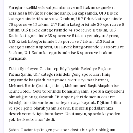
Yarışlar, özellikle ulusal puanlama ve milli takım seçmeleri
açısından büyük bir öneme sahip. Bu kapsamda, U19 Erkek
kategorisinde 48 sporcu ve 7 takım, U17 Erkek kategorisinde
76 sporcu ve 13 takım, U17 Kadın kategorisinde 30 sporcu ve 6
takım, U15 Erkek kategorisinde 74 sporcu ve 11 takım, U15
Kadın kategorisinde 35 sporcu ve 5 takım yer alıyor. Ayrıca,
U13 Erkek kategorisinde 53 sporcu ve 7 takım, U13 Kadın
kategorisinde 8 sporcu, U11 Erkek kategorisinde 29 sporcu ve
3 takım, U11 Kadın kategorisinde ise 8 sporcu ve 1 takım
yarışacak.
Etkinliği izleyen Gaziantep Büyükşehir Belediye Başkanı
Fatma Şahin, U17 kategorisindeki genç sporcuları finiş
çizgisinde karşıladı. Yarışmada Mert Eryılmaz birinci,
Mehmet Bekir Çetintaş ikinci, Muhammed Raşit Alaşahin ise
üçüncü oldu. Ödül töreninde konuşan Şahin, sporun kaybedeni
olmadığını vurgulayarak, “Biz spor şehri demenin cesaret
istediği bir dönemde bu iradeyi ortaya koyduk. Eğitim, bilim
ve spor şehri olarak yanınızdayız. Biz sizin pedallarınıza
destek vermek için buradayız. Unutmayın, sporda kaybeden
yok, herkes birinci” dedi.
Şahin, Gaziantep’in genç ve spor dostu bir şehir olduğunu