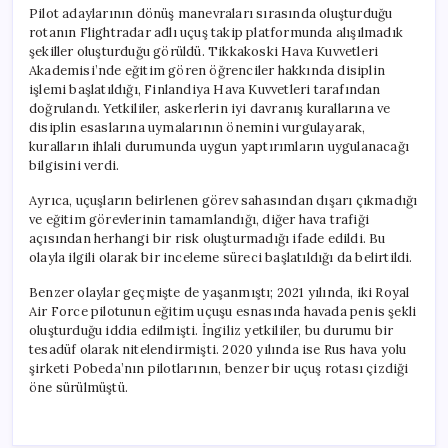
Pilot adaylarının dönüş manevraları sırasında oluşturduğu
rotanın Flightradar adlı uçuş takip platformunda alışılmadık
şekiller oluşturduğu görüldü. Tikkakoski Hava Kuvvetleri
Akademisi’nde eğitim gören öğrenciler hakkında disiplin
işlemi başlatıldığı, Finlandiya Hava Kuvvetleri tarafından
doğrulandı. Yetkililer, askerlerin iyi davranış kurallarına ve
disiplin esaslarına uymalarının önemini vurgulayarak,
kuralların ihlali durumunda uygun yaptırımların uygulanacağı
bilgisini verdi.
Ayrıca, uçuşların belirlenen görev sahasından dışarı çıkmadığı
ve eğitim görevlerinin tamamlandığı, diğer hava trafiği
açısından herhangi bir risk oluşturmadığı ifade edildi. Bu
olayla ilgili olarak bir inceleme süreci başlatıldığı da belirtildi.
Benzer olaylar geçmişte de yaşanmıştı; 2021 yılında, iki Royal
Air Force pilotunun eğitim uçuşu esnasında havada penis şekli
oluşturduğu iddia edilmişti. İngiliz yetkililer, bu durumu bir
tesadüf olarak nitelendirmişti. 2020 yılında ise Rus hava yolu
şirketi Pobeda’nın pilotlarının, benzer bir uçuş rotası çizdiği
öne sürülmüştü.