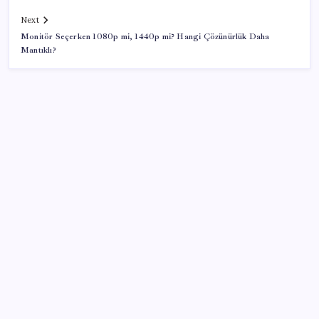
Next
Monitör Seçerken 1080p mi, 1440p mi? Hangi Çözünürlük Daha
Mantıklı?
SON YAZILAR
Parayla sebze alamayacağız
Tüm dünyaya ‘tatil daveti’
Ekran Kartı Fiyatlarına Zam Yolda: Yüzde 40’a Varan
Fiyat Artışı