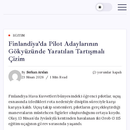
Skip
to
content
EĞITIM
Finlandiya’da Pilot Adaylarının
Gökyüzünde Yaratılan Tartışmalı
Çizim
Finlandiya’da
By
Serkan Arslan
yorumlar kapalı
Pilot
23 Nisan 2026
1 Min Read
Adaylarının
Gökyüzünde
Yaratılan
Finlandiya Hava Kuvvetleri bünyesindeki öğrenci pilotlar, uçuş
Tartışmalı
esnasında izledikleri rota nedeniyle disiplin süreciyle karşı
Çizim
için
karşıya kaldı. Uçuş takip sistemleri, pilotların gerçekleştirdiği
manevraların müstehcen figürler oluşturduğunu ortaya koydu.
Olay, 13 Nisan’da Jyväskylä kentinden havalanan iki Grob G 115
eğitim uçağının görev sırasında yaşandı.