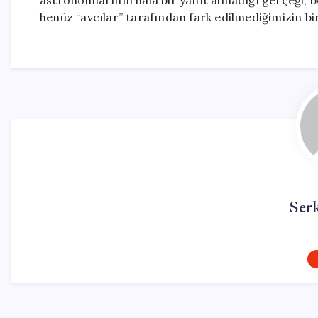
astronomlarının hala bir yanıt almadığı gerçeği, 
henüz “avcılar” tarafından fark edilmediğimizin bir
Ser