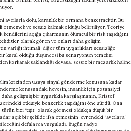
ranlık Orman teorisi, bu sessizliğin teknik yetersizlikten
nuyor.
i avcılarla dolu, karanlık bir ormana benzetmektir. Bu
i etmemek ve sessiz kalmak olduğu belirtiliyor. Teoriye
ak kendilerini açığa çıkarmanın ölümcül bir risk taşıdığını
 tehditler olarak gören ve onları daha gelişim
 varlığı ihtimali, diğer tüm uygarlıkları sessizliğe
bir kural olduğu düşüncesi bu senaryonun temelini
nden korkarak saklandığı devasa, sessiz bir mezarlık haline
klim krizinden uzaya sinyal gönderme konusuna kadar
nderme konusundaki hevesin, insanlık için potansiyel
 daha gelişmiş bir uygarlıkla karşılaşmanın, Kristof
erindeki etkisiyle benzerlik taşıdığını öne sürdü. Ona
r türün bizi “eşit” olarak görmesi oldukça düşük bir
adar açık bir şekilde ifşa etmesinin, evrendeki “avcılara”
leceğini defalarca vurguladı. Bugün radyo