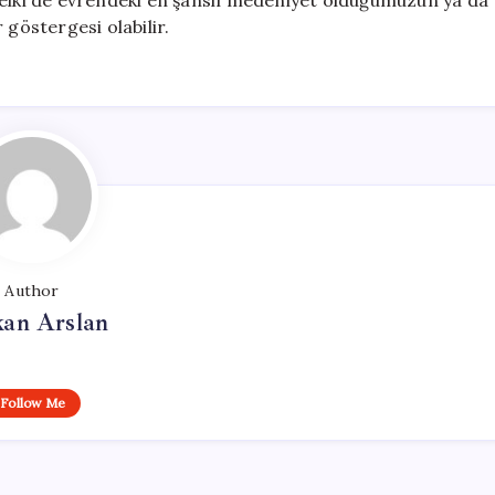
belki de evrendeki en şanslı medeniyet olduğumuzun ya da
 göstergesi olabilir.
Author
kan Arslan
Follow Me