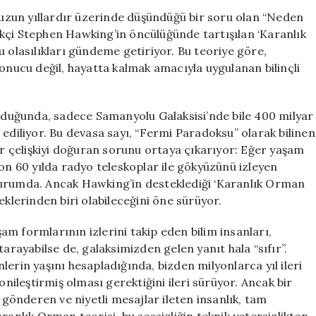
‘Karanlık
n uzun yıllardır üzerinde düşündüğü bir soru olan “Neden
Orman’
kçi Stephen Hawking’in öncülüğünde tartışılan ‘Karanlık
Teorisi
u olasılıkları gündeme getiriyor. Bu teoriye göre,
Ne
sonucu değil, hayatta kalmak amacıyla uygulanan bilinçli
Anlama
Geliyor?
için
duğunda, sadece Samanyolu Galaksisi’nde bile 400 milyar
 ediliyor. Bu devasa sayı, “Fermi Paradoksu” olarak bilinen
bir çelişkiyi doğuran sorunu ortaya çıkarıyor: Eğer yaşam
Son 60 yılda radyo teleskoplar ile gökyüzünü izleyen
ış durumda. Ancak Hawking’in desteklediği ‘Karanlık Orman
eklerinden biri olabileceğini öne sürüyor.
m formlarının izlerini takip eden bilim insanları,
tarayabilse de, galaksimizden gelen yanıt hala “sıfır”.
erin yaşını hesapladığında, bizden milyonlarca yıl ileri
onileştirmiş olması gerektiğini ileri sürüyor. Ancak bir
i gönderen ve niyetli mesajlar ileten insanlık, tam