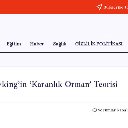
Subscribe t
Eğitim
Haber
Sağlık
GİZLİLİK POLİTİKASI
wking’in ‘Karanlık Orman’ Teorisi
Evrenin
yorumlar kapal
Sessizliği:
Stephen
Hawking’in