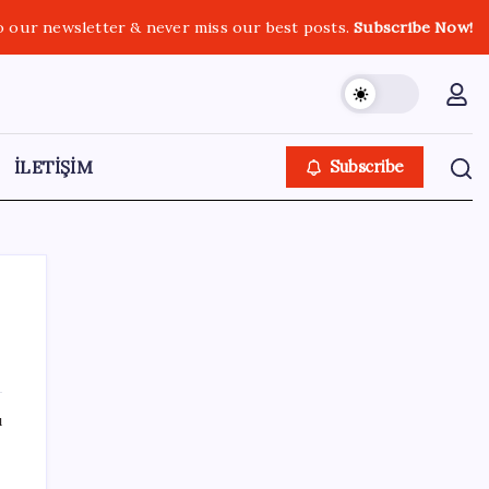
o our newsletter & never miss our best posts.
Subscribe Now!
İLETİŞİM
Subscribe
SON YAZILAR
ı
Parayla sebze alamayacağız