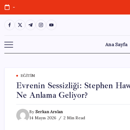
Skip
-
to
content
https://www.facebook.com/
https://twitter.com/
https://t.me/
https://www.instagram.com/
https://youtube.com/
Ana Sayfa
EĞITIM
Evrenin Sessizliği: Stephen Ha
Ne Anlama Geliyor?
By
Serkan Arslan
14 Mayıs 2026
2 Min Read