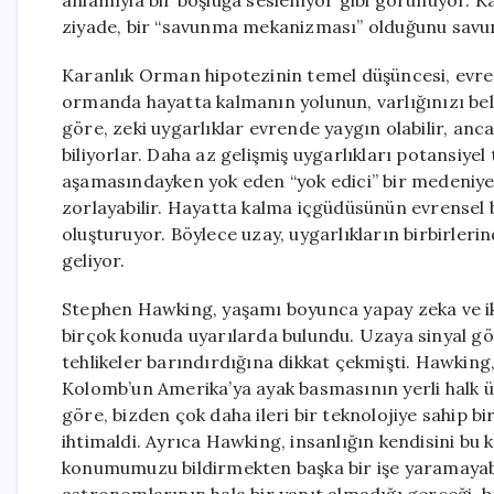
anlamıyla bir boşluğa sesleniyor gibi görünüyor. Ka
ziyade, bir “savunma mekanizması” olduğunu savu
Karanlık Orman hipotezinin temel düşüncesi, evren
ormanda hayatta kalmanın yolunun, varlığınızı bell
göre, zeki uygarlıklar evrende yaygın olabilir, anc
biliyorlar. Daha az gelişmiş uygarlıkları potansiyel
aşamasındayken yok eden “yok edici” bir medeniyetin
zorlayabilir. Hayatta kalma içgüdüsünün evrensel 
oluşturuyor. Böylece uzay, uygarlıkların birbirleri
geliyor.
Stephen Hawking, yaşamı boyunca yapay zeka ve i
birçok konuda uyarılarda bulundu. Uzaya sinyal gö
tehlikeler barındırdığına dikkat çekmişti. Hawking,
Kolomb’un Amerika’ya ayak basmasının yerli halk üz
göre, bizden çok daha ileri bir teknolojiye sahip bi
ihtimaldi. Ayrıca Hawking, insanlığın kendisini bu k
konumumuzu bildirmekten başka bir işe yaramayabi