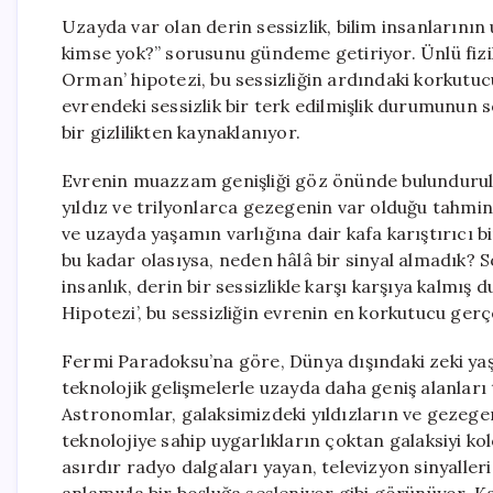
Uzayda var olan derin sessizlik, bilim insanlarını
kimse yok?” sorusunu gündeme getiriyor. Ünlü fizi
Orman’ hipotezi, bu sessizliğin ardındaki korkutuc
evrendeki sessizlik bir terk edilmişlik durumunun 
bir gizlilikten kaynaklanıyor.
Evrenin muazzam genişliği göz önünde bulundurul
yıldız ve trilyonlarca gezegenin var olduğu tahmin
ve uzayda yaşamın varlığına dair kafa karıştırıcı 
bu kadar olasıysa, neden hâlâ bir sinyal almadık? 
insanlık, derin bir sessizlikle karşı karşıya kalm
Hipotezi’, bu sessizliğin evrenin en korkutucu gerç
Fermi Paradoksu’na göre, Dünya dışındaki zeki yaşa
teknolojik gelişmelerle uzayda daha geniş alanları 
Astronomlar, galaksimizdeki yıldızların ve gezegenl
teknolojiye sahip uygarlıkların çoktan galaksiyi kol
asırdır radyo dalgaları yayan, televizyon sinyaller