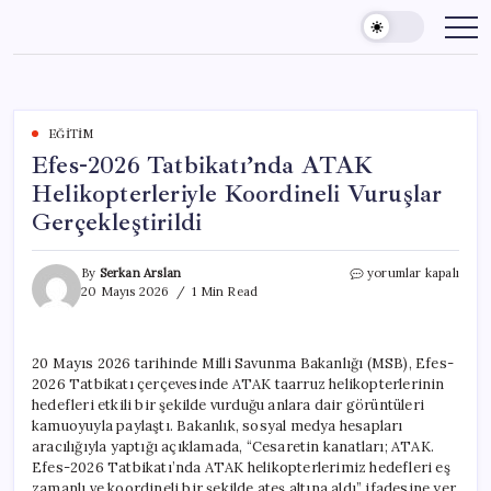
Skip
to
content
EĞITIM
Efes-2026 Tatbikatı’nda ATAK
Helikopterleriyle Koordineli Vuruşlar
Gerçekleştirildi
Efes-
By
Serkan Arslan
yorumlar kapalı
2026
20 Mayıs 2026
1 Min Read
Tatbikatı’nda
ATAK
Helikopterleriyle
20 Mayıs 2026 tarihinde Milli Savunma Bakanlığı (MSB), Efes-
Koordineli
2026 Tatbikatı çerçevesinde ATAK taarruz helikopterlerinin
Vuruşlar
Gerçekleştirildi
hedefleri etkili bir şekilde vurduğu anlara dair görüntüleri
için
kamuoyuyla paylaştı. Bakanlık, sosyal medya hesapları
aracılığıyla yaptığı açıklamada, “Cesaretin kanatları; ATAK.
Efes-2026 Tatbikatı’nda ATAK helikopterlerimiz hedefleri eş
zamanlı ve koordineli bir şekilde ateş altına aldı” ifadesine yer