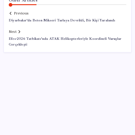
Previous
Diyarbakır’da Beton Mikseri Tarlaya Devrildi, Bir Kişi Yaralandı
Next
Efes-2026 Tatbikatı’nda ATAK Helikopterleriyle Koordineli Vuruşlar
Gerçekleşti
SON YAZILAR
Parayla sebze alamayacağız
Tüm dünyaya ‘tatil daveti’