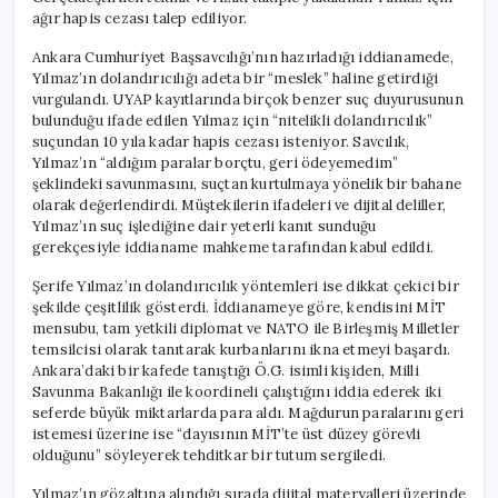
ağır hapis cezası talep ediliyor.
Ankara Cumhuriyet Başsavcılığı’nın hazırladığı iddianamede,
Yılmaz’ın dolandırıcılığı adeta bir “meslek” haline getirdiği
vurgulandı. UYAP kayıtlarında birçok benzer suç duyurusunun
bulunduğu ifade edilen Yılmaz için “nitelikli dolandırıcılık”
suçundan 10 yıla kadar hapis cezası isteniyor. Savcılık,
Yılmaz’ın “aldığım paralar borçtu, geri ödeyemedim”
şeklindeki savunmasını, suçtan kurtulmaya yönelik bir bahane
olarak değerlendirdi. Müştekilerin ifadeleri ve dijital deliller,
Yılmaz’ın suç işlediğine dair yeterli kanıt sunduğu
gerekçesiyle iddianame mahkeme tarafından kabul edildi.
Şerife Yılmaz’ın dolandırıcılık yöntemleri ise dikkat çekici bir
şekilde çeşitlilik gösterdi. İddianameye göre, kendisini MİT
mensubu, tam yetkili diplomat ve NATO ile Birleşmiş Milletler
temsilcisi olarak tanıtarak kurbanlarını ikna etmeyi başardı.
Ankara’daki bir kafede tanıştığı Ö.G. isimli kişiden, Milli
Savunma Bakanlığı ile koordineli çalıştığını iddia ederek iki
seferde büyük miktarlarda para aldı. Mağdurun paralarını geri
istemesi üzerine ise “dayısının MİT’te üst düzey görevli
olduğunu” söyleyerek tehditkar bir tutum sergiledi.
Yılmaz’ın gözaltına alındığı sırada dijital materyalleri üzerinde