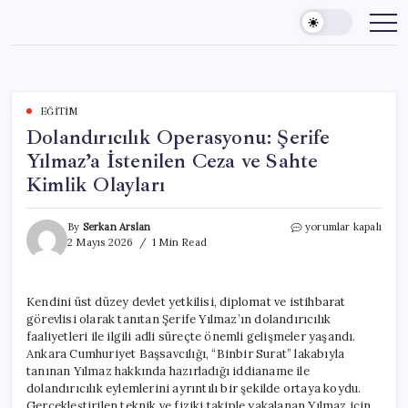
Skip
to
content
EĞITIM
Dolandırıcılık Operasyonu: Şerife
Yılmaz’a İstenilen Ceza ve Sahte
Kimlik Olayları
Dolandırıcılık
By
Serkan Arslan
yorumlar kapalı
Operasyonu:
2 Mayıs 2026
1 Min Read
Şerife
Yılmaz’a
İstenilen
Kendini üst düzey devlet yetkilisi, diplomat ve istihbarat
Ceza
görevlisi olarak tanıtan Şerife Yılmaz’ın dolandırıcılık
ve
Sahte
faaliyetleri ile ilgili adli süreçte önemli gelişmeler yaşandı.
Kimlik
Ankara Cumhuriyet Başsavcılığı, “Binbir Surat” lakabıyla
Olayları
tanınan Yılmaz hakkında hazırladığı iddianame ile
için
dolandırıcılık eylemlerini ayrıntılı bir şekilde ortaya koydu.
Gerçekleştirilen teknik ve fiziki takiple yakalanan Yılmaz için