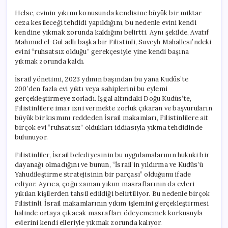
Helse, evinin yıkımı konusunda kendisine büyük bir miktar
ceza kesileceği tehdidi yapıldığını, bu nedenle evini kendi
kendine yıkmak zorunda kaldığını belirtti. Aynı şekilde, Avatıf
Mahmud el-Gul adlı başka bir Filistinli, Suveyh Mahallesi’ndeki
evini “ruhsatsız olduğu” gerekçesiyle yine kendi başına
yıkmak zorunda kaldı.
İsrail yönetimi, 2023 yılının başından bu yana Kudüs’te
200’den fazla evi yıktı veya sahiplerini bu eylemi
gerçekleştirmeye zorladı. İşgal altındaki Doğu Kudüs’te,
Filistinlilere imar izni vermekte zorluk çıkaran ve başvuruların
büyük bir kısmını reddeden İsrail makamları, Filistinlilere ait
birçok evi “ruhsatsız” oldukları iddiasıyla yıkma tehdidinde
bulunuyor.
Filistinliler, İsrail belediyesinin bu uygulamalarının hukuki bir
dayanağı olmadığını ve bunun, “İsrail’in yıldırma ve Kudüs’ü
Yahudileştirme stratejisinin bir parçası” olduğunu ifade
ediyor. Ayrıca, çoğu zaman yıkım masraflarının da evleri
yıkılan kişilerden tahsil edildiği belirtiliyor. Bu nedenle birçok
Filistinli, İsrail makamlarının yıkım işlemini gerçekleştirmesi
halinde ortaya çıkacak masrafları ödeyememek korkusuyla
evlerini kendi elleriyle yıkmak zorunda kalıyor.