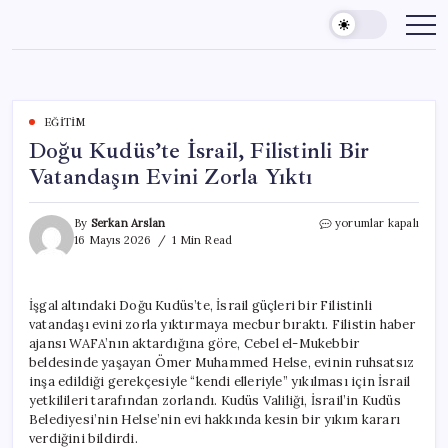
Skip
to
content
EĞITIM
Doğu Kudüs’te İsrail, Filistinli Bir
Vatandaşın Evini Zorla Yıktı
Doğu
By
Serkan Arslan
yorumlar kapalı
Kudüs’te
16 Mayıs 2026
1 Min Read
İsrail,
Filistinli
Bir
İşgal altındaki Doğu Kudüs’te, İsrail güçleri bir Filistinli
Vatandaşın
vatandaşı evini zorla yıktırmaya mecbur bıraktı. Filistin haber
Evini
Zorla
ajansı WAFA’nın aktardığına göre, Cebel el-Mukebbir
Yıktı
beldesinde yaşayan Ömer Muhammed Helse, evinin ruhsatsız
için
inşa edildiği gerekçesiyle “kendi elleriyle” yıkılması için İsrail
yetkilileri tarafından zorlandı. Kudüs Valiliği, İsrail’in Kudüs
Belediyesi’nin Helse’nin evi hakkında kesin bir yıkım kararı
verdiğini bildirdi.