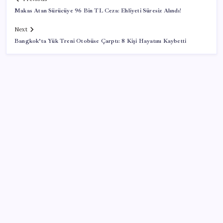
Makas Atan Sürücüye 96 Bin TL Ceza: Ehliyeti Süresiz Alındı!
Next
Bangkok’ta Yük Treni Otobüse Çarptı: 8 Kişi Hayatını Kaybetti
SON YAZILAR
‘Çerçeve yasa’ görüşmesi öncesi Müsavat
Dervişoğlu’ndan vekillere çağrı: ‘Tarih ve millet
affetmeyecek!’
Dev market zincirinden tartışma yaratan karar!
Sosyal medya ikiye bölündü