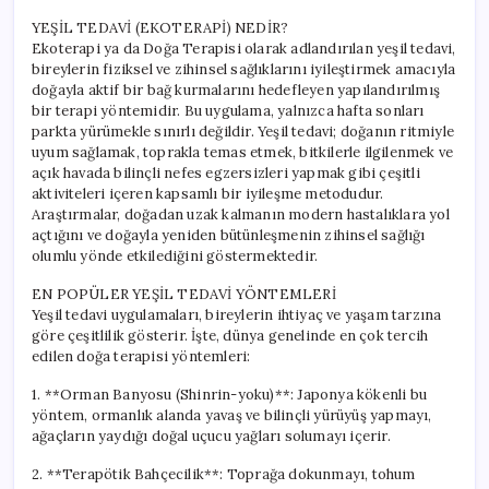
YEŞİL TEDAVİ (EKOTERAPİ) NEDİR?
Ekoterapi ya da Doğa Terapisi olarak adlandırılan yeşil tedavi,
bireylerin fiziksel ve zihinsel sağlıklarını iyileştirmek amacıyla
doğayla aktif bir bağ kurmalarını hedefleyen yapılandırılmış
bir terapi yöntemidir. Bu uygulama, yalnızca hafta sonları
parkta yürümekle sınırlı değildir. Yeşil tedavi; doğanın ritmiyle
uyum sağlamak, toprakla temas etmek, bitkilerle ilgilenmek ve
açık havada bilinçli nefes egzersizleri yapmak gibi çeşitli
aktiviteleri içeren kapsamlı bir iyileşme metodudur.
Araştırmalar, doğadan uzak kalmanın modern hastalıklara yol
açtığını ve doğayla yeniden bütünleşmenin zihinsel sağlığı
olumlu yönde etkilediğini göstermektedir.
EN POPÜLER YEŞİL TEDAVİ YÖNTEMLERİ
Yeşil tedavi uygulamaları, bireylerin ihtiyaç ve yaşam tarzına
göre çeşitlilik gösterir. İşte, dünya genelinde en çok tercih
edilen doğa terapisi yöntemleri:
1. **Orman Banyosu (Shinrin-yoku)**: Japonya kökenli bu
yöntem, ormanlık alanda yavaş ve bilinçli yürüyüş yapmayı,
ağaçların yaydığı doğal uçucu yağları solumayı içerir.
2. **Terapötik Bahçecilik**: Toprağa dokunmayı, tohum