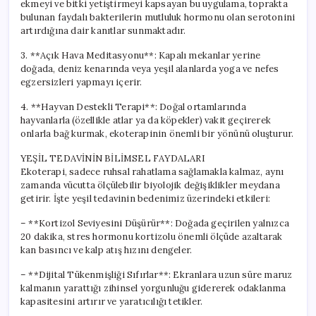
ekmeyi ve bitki yetiştirmeyi kapsayan bu uygulama, toprakta
bulunan faydalı bakterilerin mutluluk hormonu olan serotonini
artırdığına dair kanıtlar sunmaktadır.
3. **Açık Hava Meditasyonu**: Kapalı mekanlar yerine
doğada, deniz kenarında veya yeşil alanlarda yoga ve nefes
egzersizleri yapmayı içerir.
4. **Hayvan Destekli Terapi**: Doğal ortamlarında
hayvanlarla (özellikle atlar ya da köpekler) vakit geçirerek
onlarla bağ kurmak, ekoterapinin önemli bir yönünü oluşturur.
YEŞİL TEDAVİNİN BİLİMSEL FAYDALARI
Ekoterapi, sadece ruhsal rahatlama sağlamakla kalmaz, aynı
zamanda vücutta ölçülebilir biyolojik değişiklikler meydana
getirir. İşte yeşil tedavinin bedenimiz üzerindeki etkileri:
– **Kortizol Seviyesini Düşürür**: Doğada geçirilen yalnızca
20 dakika, stres hormonu kortizolu önemli ölçüde azaltarak
kan basıncı ve kalp atış hızını dengeler.
– **Dijital Tükenmişliği Sıfırlar**: Ekranlara uzun süre maruz
kalmanın yarattığı zihinsel yorgunluğu gidererek odaklanma
kapasitesini artırır ve yaratıcılığı tetikler.